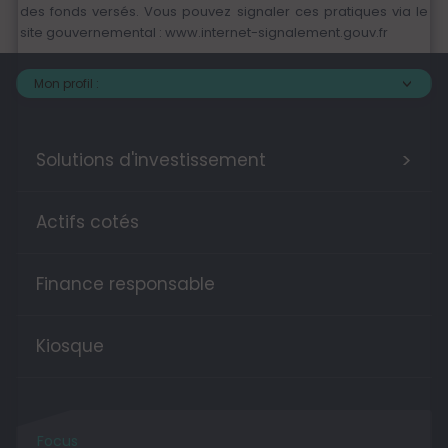
des fonds versés. Vous pouvez signaler ces pratiques via le
site gouvernemental :
www.internet-signalement.gouv.fr
Mon profil :
>
Solutions d'investissement
Actifs cotés
Finance responsable
Kiosque