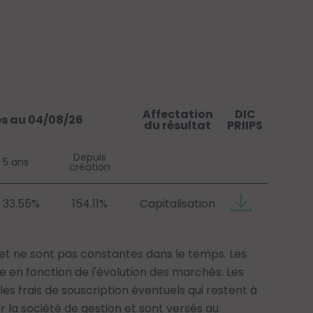
Affectation
DIC
Fic
es au 04/08/26
du résultat
PRIIPS
Repor
Depuis
5 ans
création
33.55%
154.11%
Capitalisation
t ne sont pas constantes dans le temps. Les
 en fonction de l'évolution des marchés. Les
es frais de souscription éventuels qui restent à
r la société de gestion et sont versés au