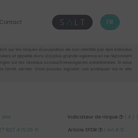
FR
Contact
on sur les risques d'usurpation de son identité par des individus
culiers et appelle donc à la plus grande vigilance en ne répondant
anges sur les réseaux sociaux/messageries instantanées. Si vous
fonds versés. Vous pouvez signaler ces pratiques via le site
5 ans
Indicateur de risque
| 4 / 
127 827 470.05 €
Article SFDR
| Art.8