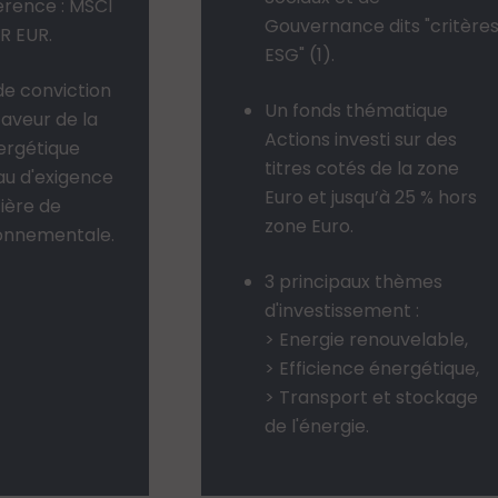
érence : MSCI
Gouvernance dits "critère
R EUR.
ESG" (1).
de conviction
Un fonds thématique
aveur de la
Actions investi sur des
nergétique
titres cotés de la zone
au d'exigence
Euro et jusqu’à 25 % hors
ière de
zone Euro.
ronnementale.
3 principaux thèmes
d'investissement :
> Energie renouvelable,
> Efficience énergétique,
> Transport et stockage
de l'énergie.