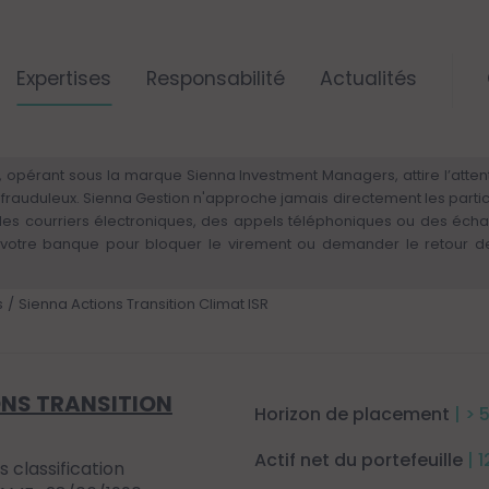
Expertises
Responsabilité
Actualités
ALERTE RISQUE DE FRAUDE – VIGILANCE
 opérant sous la marque Sienna Investment Managers, attire l’attenti
rs frauduleux. Sienna Gestion n'approche jamais directement les parti
 des courriers électroniques, des appels téléphoniques ou des éch
otre banque pour bloquer le virement ou demander le retour des 
s
Sienna Actions Transition Climat ISR
ONS TRANSITION
Horizon de placement
| > 
Actif net du portefeuille
| 
s classification