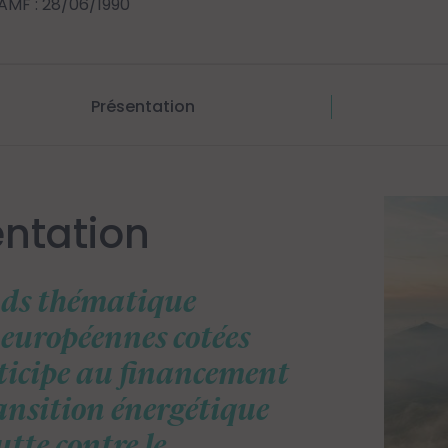
AMF : 28/06/1990
Présentation
entation
nds thématique
 européennes cotées
ticipe au financement
ransition énergétique
lutte contre le