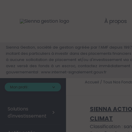
Panneau de gestion des cookies
Aller
au
contenu
principal
À propos
Sienna Gestion, société de gestion agréée par l’AMF depuis 1997,
incitant des particuliers à investir dans des placements financie
à aucune sollicitation de placement et/ou d'investissement via
avez versé des fonds à un escroc, contactez immédiatement v
gouvernemental :
www.internet-signalement.gouv.fr
Accueil
Tous Nos Fond
Mon profil :
SIENNA ACTI
Solutions
>
d'investissement
CLIMAT
Classification : san