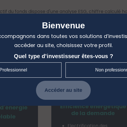
actif du fonds dispose d'une analyse ESG, chiffre calculé h
 fonds ne bénéficie pas du label gouvernemental.
Bienvenue
compagnons dans toutes vos solutions d’investi
accéder au site, choisissez votre profil.
osophie
Quel type d’investisseur êtes-vous ?
ilosophie reposant sur 3 thèmes d
Professionnel
Non profession
Accéder au site
Efficience énergétique
d'énergie
de la demande
lable
Electrification des