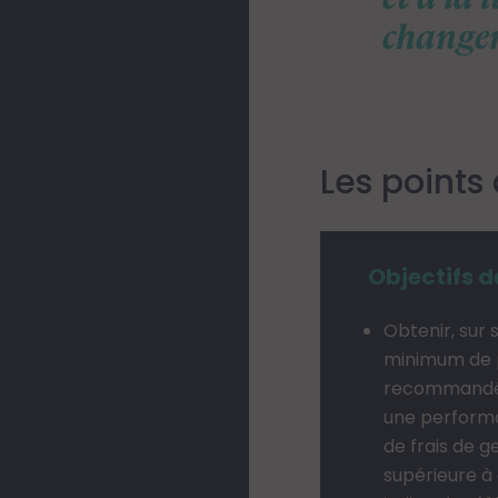
change
Les points 
Objectifs d
Obtenir, sur 
minimum de
recommandée
une perform
de frais de g
supérieure à 