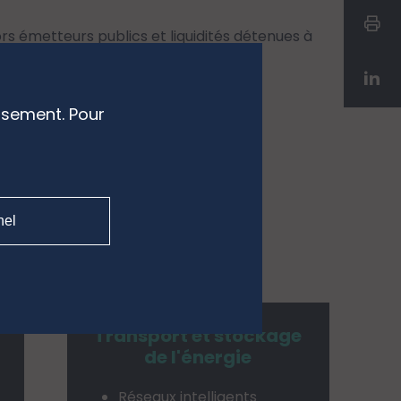
ors émetteurs publics et liquidités détenues à
ssement. Pour
'investissement.
nel
Transport et stockage
de l'énergie
Réseaux intelligents