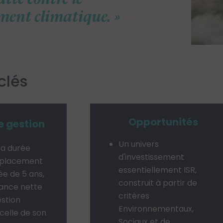
ment climatique.
clés
Opportunités
e gestion
Un univers
sa durée
d'investissement
 placement
essentiellement ISR,
 de 5 ans,
construit à partir de
ance nette
critères
estion
Environnementaux,
celle de son
Sociaux et de