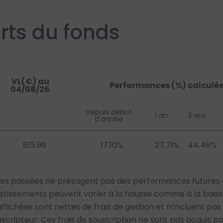
rts du fonds
VL(€) au
Performances (%) calculé
04/08/26
Depuis début
1 an
3 ans
d'année
815.96
17.10%
27.71%
44.46%
s passées ne présagent pas des performances futures e
estissements peuvent varier à la hausse comme à la baisse
ichées sont nettes de frais de gestion et n’incluent pas l
scripteur. Ces frais de souscription ne sont pas acquis pa