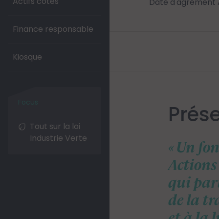
Actifs cotés
Date d'agrément 
Finance responsable
Kiosque
Prés
Tout sur la loi
Industrie Verte
Un fo
Actions
qui par
de la t
et à la 