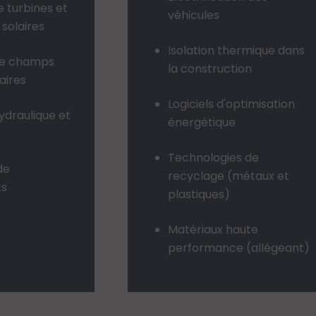
e turbines et
véhicules
solaires
Isolation thermique dans
de champs
la construction
laires
Logiciels d'optimisation
ydraulique et
énergétique
Technologies de
de
recyclage (métaux et
ts
plastiques)
Matériaux haute
performance (allégeant)