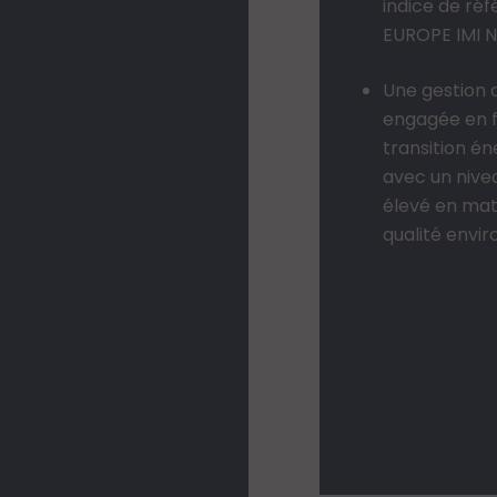
indice de réf
EUROPE IMI N
Une gestion 
engagée en f
transition é
avec un nive
élevé en mat
qualité envi