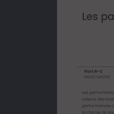
Les pa
Part R-C
FR0007460175
Les performance
valeurs des inv
performances aff
la charge du sou