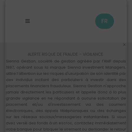
Aller
au
contenu
principal
FR
ALERTE RISQUE DE FRAUDE – VIGILANCE
Sienna Gestion, société de gestion agréée par l’AMF depuis
1997, opérant sous la marque Sienna Investment Managers,
attire l’attention sur les risques d'usurpation de son identité par
des individus incitant des particuliers à investir dans des
placements financiers frauduleux. Sienna Gestion n'approche
jamais directement les particuliers et appelle donc à la plus
grande vigilance en ne répondant à aucune sollicitation de
placement et/ou d'investissement via des courriers
électroniques, des appels téléphoniques ou des échanges
sur les réseaux sociaux/messageries instantanées. Si vous
avez versé des fonds à un escroc, contactez immédiatement
votre banque pour bloquer le virement ou demander le retour