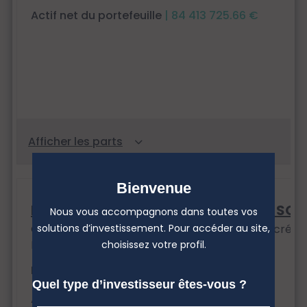
Actif net du portefeuille
| 84 413 725.66 €
Bienvenue
MH EPARGNE OBLIGATIONS IMPACT SOC
Nous vous accompagnons dans toutes vos
Classification : Obligations et autres titres de créan
solutions d’investissement. Pour accéder au site,
Date d'agrément AMF : 21/04/2023
choisissez votre profil.
Horizon de placement
| > 5 ans
Quel type d’investisseur êtes-vous ?
Actif net du portefeuille
| 76 525 625.90 €