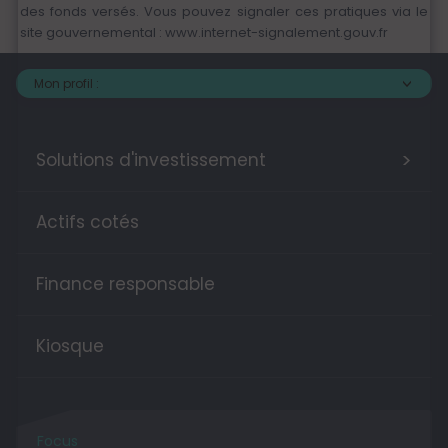
des fonds versés. Vous pouvez signaler ces pratiques via le
site gouvernemental :
www.internet-signalement.gouv.fr
Mon profil :
>
Solutions d'investissement
Actifs cotés
Finance responsable
Kiosque