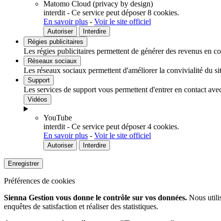
Matomo Cloud (privacy by design)
Placements long terme
interdit
-
Ce service peut déposer 8 cookies.
En savoir plus
-
Voir le site officiel
Solutions épargne salariale
Autoriser
Interdire
Régies publicitaires
Par thématiques
Les régies publicitaires permettent de générer des revenus en com
Réseaux sociaux
Environnement
Les réseaux sociaux permettent d'améliorer la convivialité du sit
Social et/ou Solidaire
Support
Les services de support vous permettent d'entrer en contact avec 
Hybride
Vidéos
Souveraineté
YouTube
interdit
-
Ce service peut déposer 4 cookies.
En savoir plus
-
Voir le site officiel
Autoriser
Interdire
Enregistrer
Préférences de cookies
Sienna Gestion vous donne le contrôle sur vos données.
Nous utilis
enquêtes de satisfaction et réaliser des statistiques.