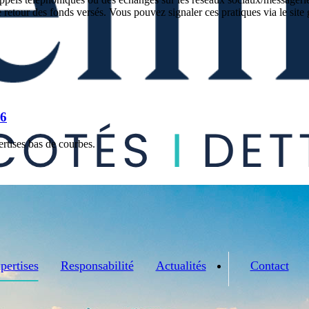
etour des fonds versés. Vous pouvez signaler ces pratiques via le sit
26
rtises bas de courbes.
pertises
Responsabilité
Actualités
Contact