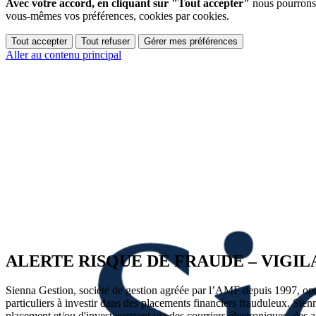
Avec votre accord, en cliquant sur "Tout accepter"
nous pourrons 
vous-mêmes vos préférences, cookies par cookies.
Tout accepter
Tout refuser
Gérer mes préférences
Aller au contenu principal
ALERTE RISQUE DE FRAUDE – VIGI
Sienna Gestion, société de gestion agréée par l’AMF depuis 1997, opéra
particuliers à investir dans des placements financiers frauduleux. Sien
placement et/ou d'investissement via des courriers électroniques, des