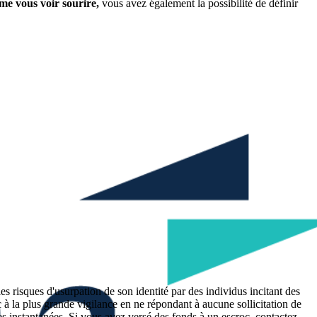
me vous voir sourire,
vous avez également la possibilité de définir
 risques d'usurpation de son identité par des individus incitant des
c à la plus grande vigilance en ne répondant à aucune sollicitation de
s instantanées. Si vous avez versé des fonds à un escroc, contactez