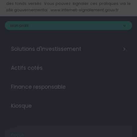
des fonds versés. Vous pouvez signaler ces pratiques via le
site gouvernemental :
www.internet-signalement.gouv.fr
Mon profil :
>
Solutions d'investissement
Actifs cotés
Finance responsable
Kiosque