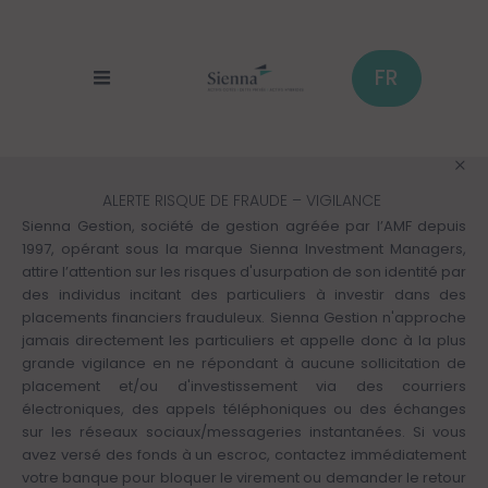
Panneau de gestion des cookies
Aller
au
contenu
principal
FR
ALERTE RISQUE DE FRAUDE – VIGILANCE
Sienna Gestion, société de gestion agréée par l’AMF depuis
1997, opérant sous la marque Sienna Investment Managers,
attire l’attention sur les risques d'usurpation de son identité par
des individus incitant des particuliers à investir dans des
placements financiers frauduleux. Sienna Gestion n'approche
jamais directement les particuliers et appelle donc à la plus
grande vigilance en ne répondant à aucune sollicitation de
placement et/ou d'investissement via des courriers
électroniques, des appels téléphoniques ou des échanges
sur les réseaux sociaux/messageries instantanées. Si vous
avez versé des fonds à un escroc, contactez immédiatement
votre banque pour bloquer le virement ou demander le retour