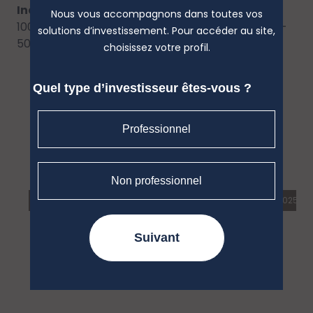
Indice de référence :
Nous vous accompagnons dans toutes vos
100% Bloomberg Euro-Aggregate : Corporates --
solutions d’investissement. Pour accéder au site,
500MM (Obligations)
choisissez votre profil.
Quel type d’investisseur êtes-vous ?
Professionnel
Non professionnel
Suivant