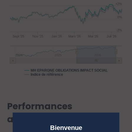
+2%
0%
-2%
Sept '25
Nov '25
Jan '26
Mars '26
Mai '26
Juil '26
2024
2025
2026
MH EPARGNE OBLIGATIONS IMPACT SOCIAL
Indice de référence
Performances
annualisées
Bienvenue