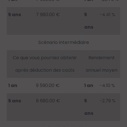
5 ans
7 980.00 €
5
-4.41 %
ans
Scénario intermédiaire
Ce que vous pourriez obtenir
Rendement
après déduction des coûts
annuel moyen
1 an
9 590.00 €
1 an
-4.10 %
5 ans
8 680.00 €
5
-2.79 %
ans