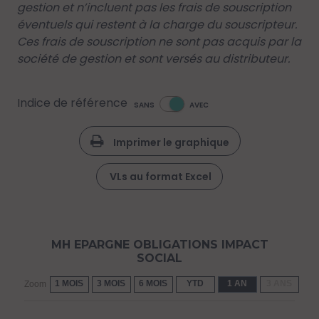
gestion et n’incluent pas les frais de souscription
éventuels qui restent à la charge du souscripteur.
Ces frais de souscription ne sont pas acquis par la
société de gestion et sont versés au distributeur.
Indice de référence
SANS
AVEC
Imprimer le graphique
VLs au format Excel
MH EPARGNE OBLIGATIONS IMPACT
SOCIAL
1 MOIS
3 MOIS
6 MOIS
YTD
1 AN
3 ANS
5 
Zoom