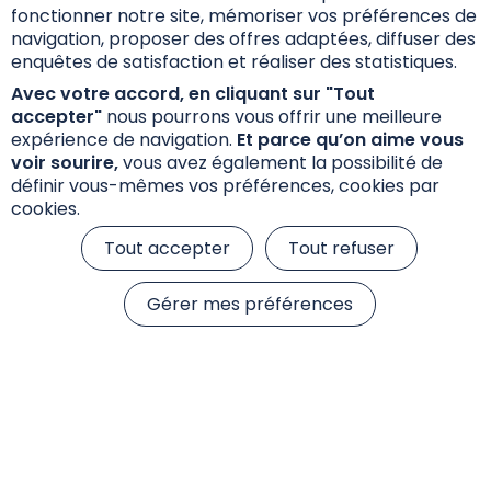
Documentation
fonctionner notre site, mémoriser vos préférences de
navigation, proposer des offres adaptées, diffuser des
enquêtes de satisfaction et réaliser des statistiques.
Avec votre accord, en cliquant sur "Tout
Les investisseurs qui envisagent de souscrire
accepter"
nous pourrons vous offrir une meilleure
doivent préalablement lire attentivement le
expérience de navigation.
Et parce qu’on aime vous
prospectus mentionnant les caractéristiques, les
voir sourire,
vous avez également la possibilité de
risques et les frais. Le prospectus, le DIC PRIIPs et
définir vous-mêmes vos préférences, cookies par
les fiches fonds sont disponibles ci-dessous.
cookies.
Tout accepter
Tout refuser
Documents d'information
Gérer mes préférences
Fiche Reporting
Lettre d’information aux porteurs de parts
Inventaire