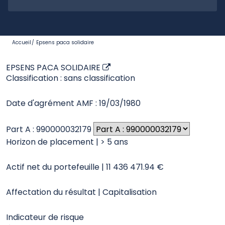
des fonds versés. Vous pouvez signaler ces pratiques via le
site gouvernemental :
www.internet-signalement.gouv.fr
Mon profil :
>
Solutions d'investissement
Actifs cotés
Finance responsable
Kiosque