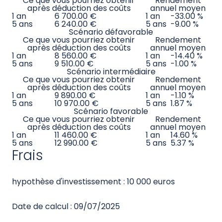
des exemples utilisant les meilleure et pire
performances, ainsi que la performance moyenne
du produit /de l’indice de référence approprié au
cours des 10 dernières années. Les marchés
pourraient évoluer très différemment à l’avenir.
Le scénario de tensions montre ce que vous
pourriez obtenir dans des situations de marché
extrêmes. Votre perte maximale peut être
l’ensemble de votre investissement.
Les scénarios de performance affichés ci-dessous
sont calculés tous les mois et peuvent être
différents de ceux présentés dans le Document
d’Information Clé (DIC).
Investissement 10 000 euros
Date de calcul : 30/11/2025