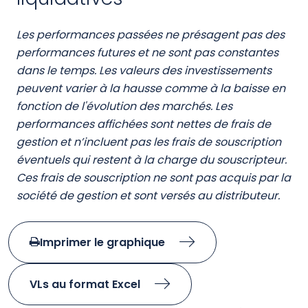
Aperçu
Notation Quantalys
-
VL au 04/08/2026
Notation Morningstar
33.08 €
-
Actif net de la part
11 436 471.94 €
Évolution des valeurs