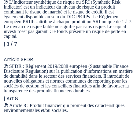
Tout sur la loi Industrie Verte
Accueil
Epsens paca solidaire
EPSENS PACA SOLIDAIRE
Classification : sans classification
Date d'agrément AMF : 19/03/1980
Part A : 990000032179
Horizon de placement
| > 5 ans
Actif net du portefeuille
| 11 436 471.94 €
Affectation du résultat
| Capitalisation