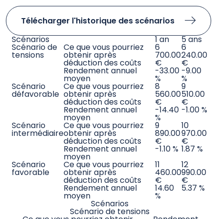
cours des 10 dernières années.
La performance est affichée après déduction des
frais courants. Les frais d’entrée ou de sortie sont
exclus du calcul.
Scénarios de performance
Les chiffres indiqués comprennent tous les coûts
du produit lui-même mais pas nécessairement
tous les frais dus à votre conseiller ou distributeur.
Ces chiffres ne tiennent pas compte de votre
situation fiscale personnelle, qui peut également
influer sur les montants que vous recevrez.
Ce que vous obtiendrez de ce produit dépend des
performances futures du marché. L’évolution
future du marché est aléatoire et ne peut être
prédite avec précision. Les scénarios défavorable,
intermédiaire et favorable présentés représentent