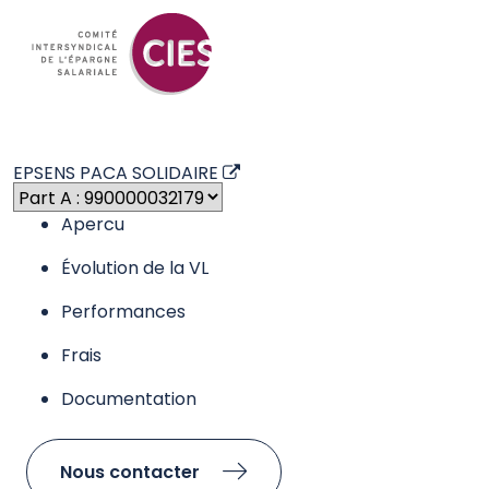
Indicateur de risque
L’Indicateur synthétique de risque ou SRI (Synthetic Risk
Indicator) est un indicateur du niveau de risque du produit
combinant le risque de marché et le risque de crédit. Il est
également disponible au sein du DIC PRIIPs. Le Règlement
européen PRIIPs attribue à chaque produit un SRI unique de 1 à 7.
Le niveau de risque faible ne signifie pas sans risque. Le capital
investi n’est pas garanti : le fonds présente un risque de perte en
capital.
| 3 / 7
Article SFDR
SFDR : Règlement 2019/2088 européen (Sustainable Finance
Disclosure Regulation) sur la publication d’informations en matière
de durabilité dans le secteur des services financiers. Il introduit de
nouvelles obligations et normes communes de reporting pour les
sociétés de gestion et les conseillers financiers afin de favoriser la
transparence des produits financiers durables.
| Art.8
Article 8 : Produit financier qui promeut des caractéristiques
environnementales et/ou sociales.