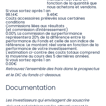
Coûts de
0.10%
de la valeur de
9.46€
transaction
votre investissement
par an. Il s’agit d’une
estimation des coûts
encourus lorsque nous
achetons et vendons les
investissements sous-
jacents au produit. Le
montant réel varie en
fonction de la quantité
que nous achetons et
vendons.
Coûts accessoires prélevés sous
certaines conditions
Commissions
0.00%
La commission de
0.00€
liées aux
surperformance
résultats
représentera 20% de la
(et commission
différence entre la
d'intéressement)
performance du Fonds
et celle de son indice de
référence. Le montant
réel varie en fonction de
la performance de votre
investissement.
L'estimation ci-contre
des coûts totaux
comprend la moyenne
au cours des 5 dernières