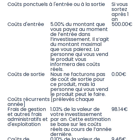
Télécharger l'historique des scénarios
Scénarios
1 an
5 ans
Scénario de
Ce que vous pourriez
6
6
tensions
obtenir après
700.00
240.00
déduction des coûts
€
€
Rendement annuel
-33.00
-9.00
moyen
%
%
Scénario
Ce que vous pourriez
8
9
défavorable
obtenir après
560.00
510.00
déduction des coûts
€
€
Rendement annuel
-14.40
-1.00 %
moyen
%
Scénario
Ce que vous pourriez
9
10
intermédiaire
obtenir après
890.00
970.00
déduction des coûts
€
€
Rendement annuel
-1.10 %
1.87 %
moyen
Scénario
Ce que vous pourriez
11
12
favorable
obtenir après
460.00
990.00
déduction des coûts
€
€
Rendement annuel
14.60
5.37 %
moyen
%
Scénarios
Scénario de tensions