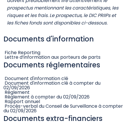
années.
Coûts ponctuels à l'entrée ou à la sortie
Coûts d'entrée
Coûts de sortie
5.00%
du montant
Nous ne facturons pas de
que vous payez au
coût de sortie pour ce
moment de l’entrée
produit, mais la personne qui
dans l’investissement.
vous vend le produit peut le
Il s’agit du montant
faire.
maximal que vous
paierez. La personne
qui vous vend le
produit vous
informera des coûts
réels.
Si vous sortez après 1 an
500.00€
0.00€
Coûts récurrents [prélevés chaque année]
Frais de gestion et
Coûts de transaction
autres frais
administratifs et
d'exploitation
1.03%
de la valeur de
0.10%
de la valeur de votre
votre investissement
investissement par an. Il
par an. Cette
s’agit d’une estimation des
estimation se base
coûts encourus lorsque nous
sur les coûts réels au
achetons et vendons les
cours de l’année
investissements sous-
dernière.
jacents au produit. Le