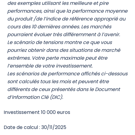
Bienvenue
Nous vous accompagnons dans toutes vos
solutions d’investissement. Pour accéder au site,
choisissez votre profil.
Quel type d’investisseur êtes-vous ?
EPSENS PACA SOLIDAIRE
Professionnel
Les performances passées ne constituent pas un
indicateur fiable des performances futures. Les
marchés pourraient évoluer très différemment à
Non professionnel
l’avenir. Elles peuvent toutefois vous aider à
évaluer comment le fonds a été géré dans le
passé.
Suivant
Ce diagramme affiche la performance du fonds
en pourcentage de perte ou de gain par an au