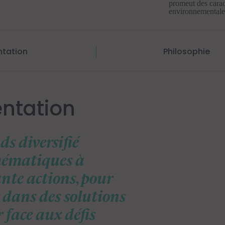
promeut des carac
environnementales
ntation
Philosophie
entation
ds diversifié
hématiques à
te actions, pour
r dans des solutions
 face aux défis