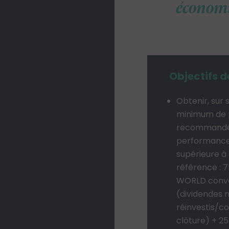
économi
Objectifs d
Obtenir, sur 
minimum de
recommandé
performance
supérieure à 
référence : 
WORLD conve
(dividendes 
réinvestis/c
clôture) + 25