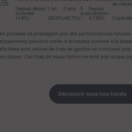
8/26
du résul
Depuis début
1 an
3 ans
5
Depuis
d'année
ans
création
8
14.91%
29.06%
48.75%
-
47.86%
Capitali
s passées ne présagent pas des performances futures e
estissements peuvent varier à la hausse comme à la baisse
ichées sont nettes de frais de gestion et n’incluent pas l
scripteur. Ces frais de souscription ne sont pas acquis pa
Découvrir tous nos fonds