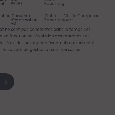
tat
PRIIPS
Reporting
sation
Document
Fiche
Voir la
Comparer
d'information
Reporting
part
clé
t ne sont pas constantes dans le temps. Les
 en fonction de l'évolution des marchés. Les
es frais de souscription éventuels qui restent à
r la société de gestion et sont versés au