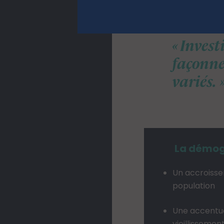
Phil
Invest
façonne
variés.
La démog
Un accroisse
population
Une accentu
vieillissemen