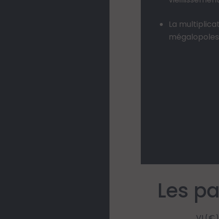
La multiplica
mégalopoles
Les pa
VL(€)