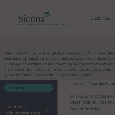
Aller
au
contenu
principal
À propos
Sienna Gestion, société de gestion agréée par l’AMF depuis 1997,
incitant des particuliers à investir dans des placements financie
à aucune sollicitation de placement et/ou d'investissement via
avez versé des fonds à un escroc, contactez immédiatement v
gouvernemental :
www.internet-signalement.gouv.fr
Accueil
Tous Nos Fond
Mon profil :
SIENNA MEGATENDAN
Classification : Actions
Solutions
internationales
>
d'investissement