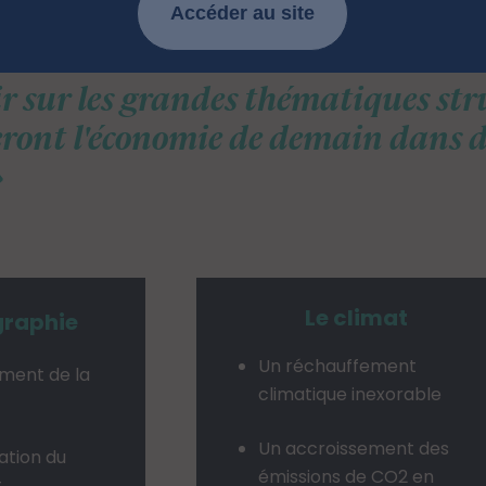
osophie
Accéder au site
ir sur les grandes thématiques str
ront l'économie de demain dans d
Le climat
raphie
Un réchauffement
ment de la
climatique inexorable
Un accroissement des
ation du
émissions de CO2 en
t