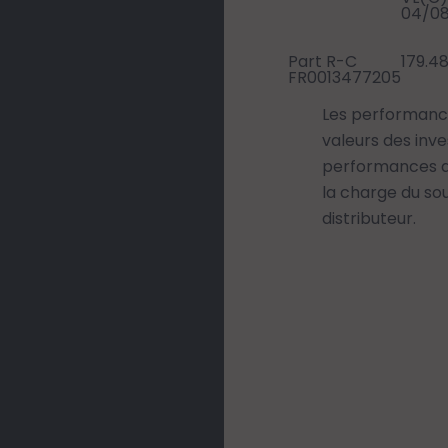
04/0
Part R-C
179.4
FR0013477205
Les performance
valeurs des inv
performances aff
la charge du sou
distributeur.