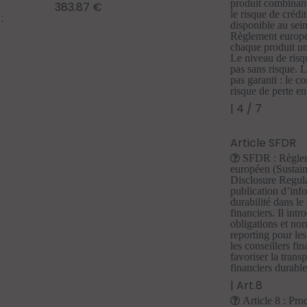
produit combinant
383.87 €
le risque de crédit
:
disponible au se
Règlement europé
chaque produit un
Le niveau de risqu
pas sans risque. L
pas garanti : le c
risque de perte en
| 4 / 7
Article SFDR
SFDR : Règle
européen (Sustai
Disclosure Regula
publication d’inf
durabilité dans le
financiers. Il intr
obligations et n
reporting pour les
les conseillers fin
favoriser la trans
financiers durable
| Art.8
Article 8 : Pro