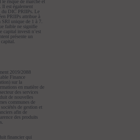
 le risque de marché et
. Il est également
in du DIC PRIIPs. Le
en PRIIPs attribue à
 SRI unique de 1 à 7.
e faible ne signifie
e capital investi n’est
ontent présente un
 capital.
ment 2019/2088
nable Finance
tion) sur la
ormations en matière de
 secteur des services
oduit de nouvelles
ormes communes de
 sociétés de gestion et
anciers afin de
parence des produits
s.
duit financier qui