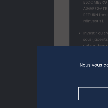
BLOOMBERG
AGGREGATE 
RETURN (cou
réinvestis).
Investir au t
sous-jacents
entreprises q
structureron
de demain au
mégatendan
Nous vous ac