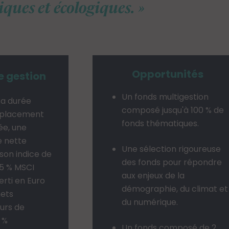
ques et écologiques.
Opportunités
e gestion
Un fonds multigestion
sa durée
composé jusqu'à 100 % de
 placement
fonds thématiques.
e, une
 nette
Une sélection rigoureuse
son indice de
des fonds pour répondre
75 % MSCI
aux enjeux de la
rti en Euro
démographie, du climat et
nets
du numérique.
ours de
 %
Un fonds composé de 2