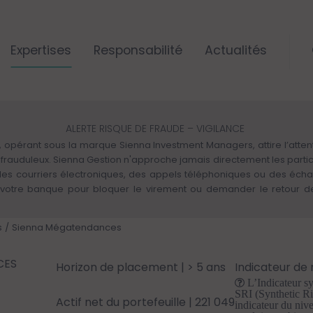
Expertises
Responsabilité
Actualités
ALERTE RISQUE DE FRAUDE – VIGILANCE
 opérant sous la marque Sienna Investment Managers, attire l’attenti
rs frauduleux. Sienna Gestion n'approche jamais directement les parti
 des courriers électroniques, des appels téléphoniques ou des éch
otre banque pour bloquer le virement ou demander le retour des 
s
Sienna Mégatendances
CES
Horizon de placement
| > 5 ans
Indicateur de 
L’Indicateur sy
SRI (Synthetic Ri
Actif net du portefeuille
| 221 049
indicateur du niv