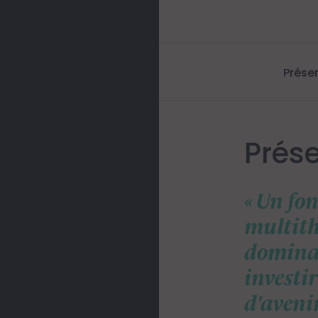
Prése
Prés
Un fon
multit
dominan
investi
d'avenir