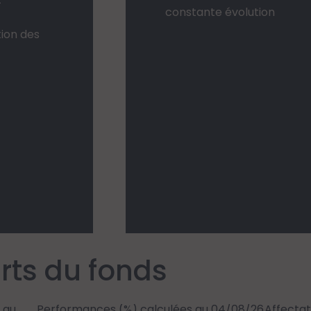
constante évolution
tion des
rts du fonds
 au
Performances (%) calculées au 04/08/26
Affectat