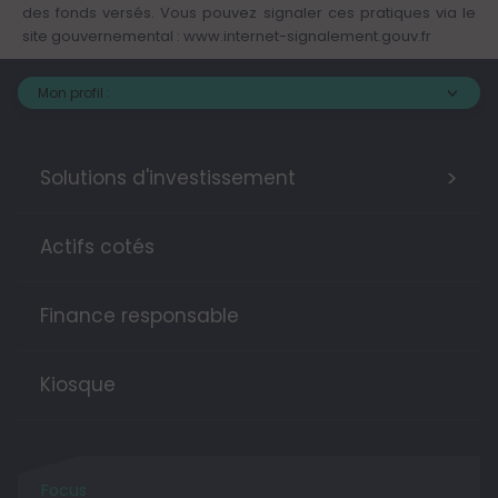
des fonds versés. Vous pouvez signaler ces pratiques via le
site gouvernemental :
www.internet-signalement.gouv.fr
Mon profil :
>
Solutions d'investissement
Actifs cotés
Finance responsable
Kiosque