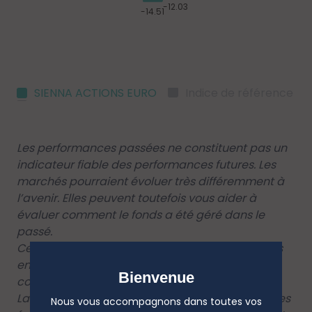
SIENNA ACTIONS EURO
Indice de référence
Les performances passées ne constituent pas un
indicateur fiable des performances futures. Les
marchés pourraient évoluer très différemment à
l’avenir. Elles peuvent toutefois vous aider à
évaluer comment le fonds a été géré dans le
passé.
Ce diagramme affiche la performance du fonds
en pourcentage de perte ou de gain par an au
Bienvenue
cours des 10 dernières années.
La performance est affichée après déduction des
Nous vous accompagnons dans toutes vos