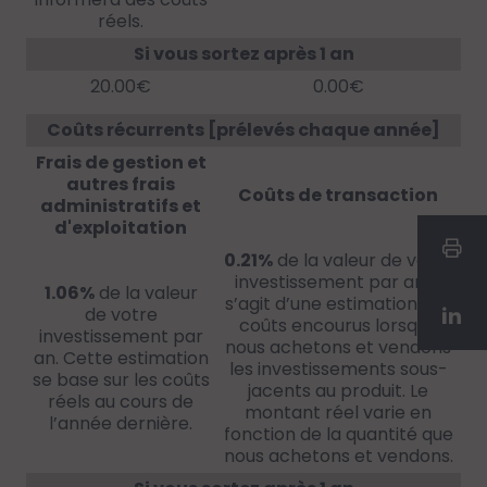
réels.
Si vous sortez après 1 an
20.00€
0.00€
Coûts récurrents [prélevés chaque année]
Frais de gestion et
autres frais
Coûts de transaction
administratifs et
d'exploitation
0.21%
de la valeur de votre
investissement par an. Il
1.06%
de la valeur
s’agit d’une estimation des
de votre
coûts encourus lorsque
investissement par
nous achetons et vendons
an. Cette estimation
les investissements sous-
se base sur les coûts
jacents au produit. Le
réels au cours de
montant réel varie en
l’année dernière.
fonction de la quantité que
nous achetons et vendons.