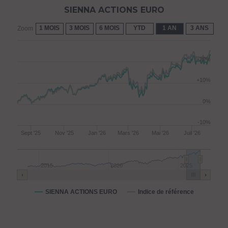
SIENNA ACTIONS EURO
1 MOIS
3 MOIS
6 MOIS
YTD
1 AN
3 ANS
5 
Zoom
+20%
+10%
0%
-10%
Sept '25
Nov '25
Jan '26
Mars '26
Mai '26
Juil '26
2015
2020
2025
SIENNA ACTIONS EURO
Indice de référence