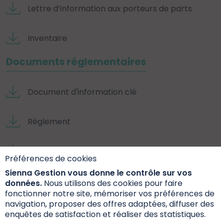
Lettre d’information aux porteurs de parts
Inventaire
Documents réglementaires
Document d'information clé
Règlement
Rapport annuel
Préférences de cookies
Sienna Gestion vous donne le contrôle sur vos
Documents extra-financiers
données.
Nous utilisons des cookies pour faire
fonctionner notre site, mémoriser vos préférences de
navigation, proposer des offres adaptées, diffuser des
Fiche Internet SFDR
enquêtes de satisfaction et réaliser des statistiques.