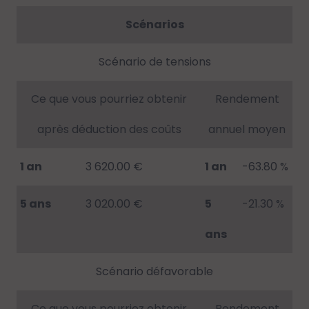
Scénarios
Scénario de tensions
Ce que vous pourriez obtenir
Rendement
après déduction des coûts
annuel moyen
1 an
3 620.00 €
1 an
-63.80 %
5 ans
3 020.00 €
5
-21.30 %
ans
Scénario défavorable
Ce que vous pourriez obtenir
Rendement