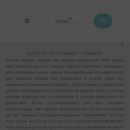
Panneau de gestion des cookies
Aller
au
contenu
principal
FR
ALERTE RISQUE DE FRAUDE – VIGILANCE
Sienna Gestion, société de gestion agréée par l’AMF depuis
1997, opérant sous la marque Sienna Investment Managers,
attire l’attention sur les risques d'usurpation de son identité par
des individus incitant des particuliers à investir dans des
placements financiers frauduleux. Sienna Gestion n'approche
jamais directement les particuliers et appelle donc à la plus
grande vigilance en ne répondant à aucune sollicitation de
placement et/ou d'investissement via des courriers
électroniques, des appels téléphoniques ou des échanges
sur les réseaux sociaux/messageries instantanées. Si vous
avez versé des fonds à un escroc, contactez immédiatement
votre banque pour bloquer le virement ou demander le retour