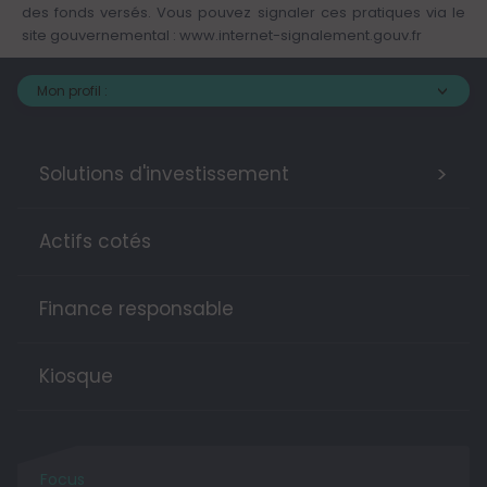
des fonds versés. Vous pouvez signaler ces pratiques via le
site gouvernemental :
www.internet-signalement.gouv.fr
Mon profil :
>
Solutions d'investissement
Actifs cotés
Finance responsable
Kiosque