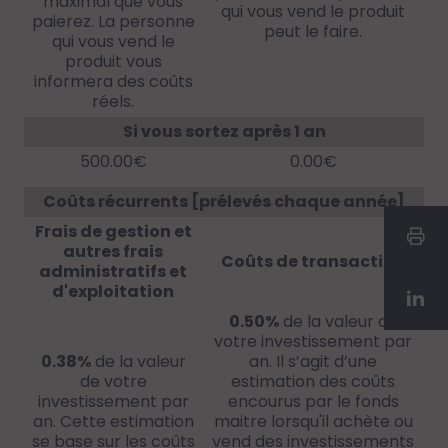
maximal que vous
qui vous vend le produit
paierez. La personne
peut le faire.
qui vous vend le
produit vous
informera des coûts
réels.
Si vous sortez après 1 an
500.00€
0.00€
Coûts récurrents [prélevés chaque année]
Frais de gestion et
autres frais
Coûts de transaction
administratifs et
d'exploitation
0.50%
de la valeur de
votre investissement par
0.38%
de la valeur
an. Il s’agit d’une
de votre
estimation des coûts
investissement par
encourus par le fonds
an. Cette estimation
maitre lorsqu'il achète ou
se base sur les coûts
vend des investissements