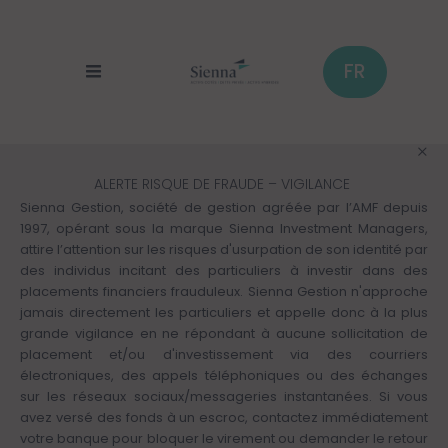
Panneau de gestion des cookies
Aller
au
contenu
principal
FR
ALERTE RISQUE DE FRAUDE – VIGILANCE
Sienna Gestion, société de gestion agréée par l’AMF depuis
1997, opérant sous la marque Sienna Investment Managers,
attire l’attention sur les risques d'usurpation de son identité par
des individus incitant des particuliers à investir dans des
placements financiers frauduleux. Sienna Gestion n'approche
jamais directement les particuliers et appelle donc à la plus
grande vigilance en ne répondant à aucune sollicitation de
placement et/ou d'investissement via des courriers
électroniques, des appels téléphoniques ou des échanges
sur les réseaux sociaux/messageries instantanées. Si vous
avez versé des fonds à un escroc, contactez immédiatement
votre banque pour bloquer le virement ou demander le retour