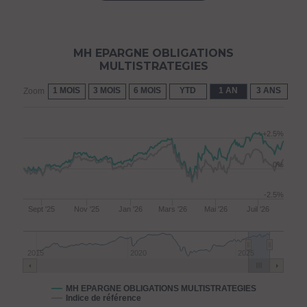
MH EPARGNE OBLIGATIONS
MULTISTRATEGIES
1 MOIS
3 MOIS
6 MOIS
YTD
1 AN
3 ANS
5 
Zoom
+2.5%
0%
-2.5%
Sept '25
Nov '25
Jan '26
Mars '26
Mai '26
Juil '26
2015
2020
2025
MH EPARGNE OBLIGATIONS MULTISTRATEGIES
Indice de référence