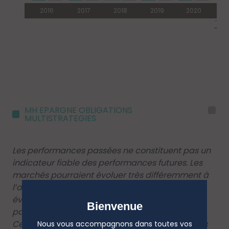
MH EPARGNE OBLIGATIONS
I
MULTISTRATEGIES
Les performances passées ne constituent pas un
indicateur fiable des performances futures. Les
marchés pourraient évoluer très différemment à
l’avenir. Elles peuvent toutefois vous aider à
évaluer comment le fonds a été géré dans le
Bienvenue
passé.
Ce diagramme affiche la performance du fonds
Nous vous accompagnons dans toutes vos