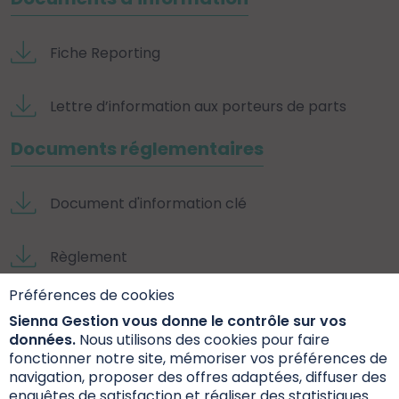
Fiche Reporting
Lettre d’information aux porteurs de parts
Documents réglementaires
Document d'information clé
Règlement
Préférences de cookies
Rapport annuel
Sienna Gestion vous donne le contrôle sur vos
données.
Nous utilisons des cookies pour faire
Documents extra-financiers
fonctionner notre site, mémoriser vos préférences de
navigation, proposer des offres adaptées, diffuser des
enquêtes de satisfaction et réaliser des statistiques.