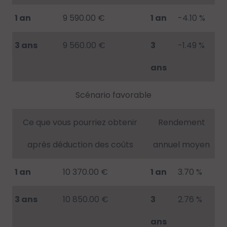
1 an
9 590.00 €
1 an
-4.10 %
3 ans
9 560.00 €
3
-1.49 %
ans
Scénario favorable
Ce que vous pourriez obtenir
Rendement
après déduction des coûts
annuel moyen
1 an
10 370.00 €
1 an
3.70 %
3 ans
10 850.00 €
3
2.76 %
ans