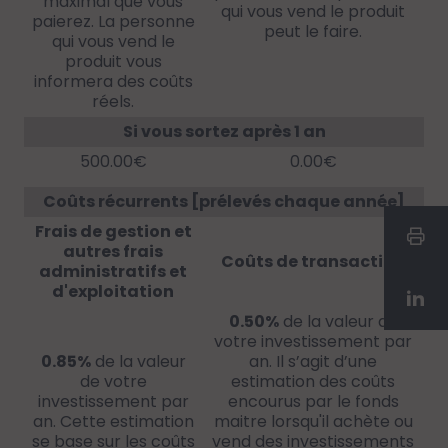
maximal que vous
qui vous vend le produit
paierez. La personne
peut le faire.
qui vous vend le
produit vous
informera des coûts
réels.
Si vous sortez après 1 an
500.00€
0.00€
Coûts récurrents [prélevés chaque année]
Frais de gestion et
autres frais
Coûts de transaction
administratifs et
d'exploitation
0.50%
de la valeur de
votre investissement par
0.85%
de la valeur
an. Il s’agit d’une
de votre
estimation des coûts
investissement par
encourus par le fonds
an. Cette estimation
maitre lorsqu'il achète ou
se base sur les coûts
vend des investissements