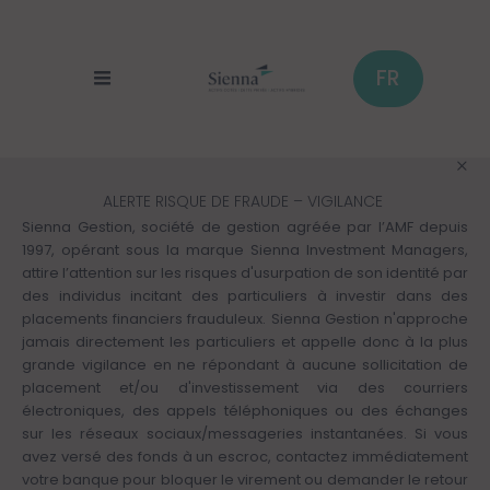
Panneau de gestion des cookies
Aller
au
contenu
principal
FR
ALERTE RISQUE DE FRAUDE – VIGILANCE
Sienna Gestion, société de gestion agréée par l’AMF depuis
1997, opérant sous la marque Sienna Investment Managers,
attire l’attention sur les risques d'usurpation de son identité par
des individus incitant des particuliers à investir dans des
placements financiers frauduleux. Sienna Gestion n'approche
jamais directement les particuliers et appelle donc à la plus
grande vigilance en ne répondant à aucune sollicitation de
placement et/ou d'investissement via des courriers
électroniques, des appels téléphoniques ou des échanges
sur les réseaux sociaux/messageries instantanées. Si vous
avez versé des fonds à un escroc, contactez immédiatement
votre banque pour bloquer le virement ou demander le retour