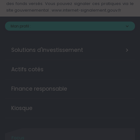
des fonds versés. Vous pouvez signaler ces pratiques via le
site gouvernemental :
www.internet-signalement.gouv.fr
Mon profil :
>
Solutions d'investissement
Actifs cotés
Finance responsable
Kiosque