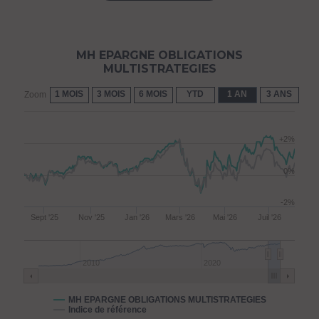
MH EPARGNE OBLIGATIONS
MULTISTRATEGIES
1 MOIS
3 MOIS
6 MOIS
YTD
1 AN
3 ANS
5 
Zoom
+2%
0%
-2%
Sept '25
Nov '25
Jan '26
Mars '26
Mai '26
Juil '26
2010
2020
MH EPARGNE OBLIGATIONS MULTISTRATEGIES
Indice de référence