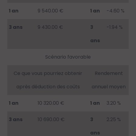
1 an
9 540.00 €
1 an
-4.60 %
3 ans
9 430.00 €
3
-1.94 %
ans
Scénario favorable
Ce que vous pourriez obtenir
Rendement
après déduction des coûts
annuel moyen
1 an
10 320.00 €
1 an
3.20 %
3 ans
10 690.00 €
3
2.25 %
ans