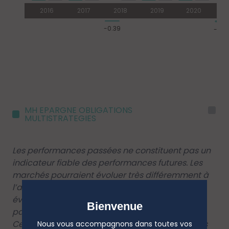
MH EPARGNE OBLIGATIONS
I
MULTISTRATEGIES
Les performances passées ne constituent pas un
indicateur fiable des performances futures. Les
marchés pourraient évoluer très différemment à
l’avenir. Elles peuvent toutefois vous aider à
évaluer comment le fonds a été géré dans le
Bienvenue
passé.
Ce diagramme affiche la performance du fonds
Nous vous accompagnons dans toutes vos