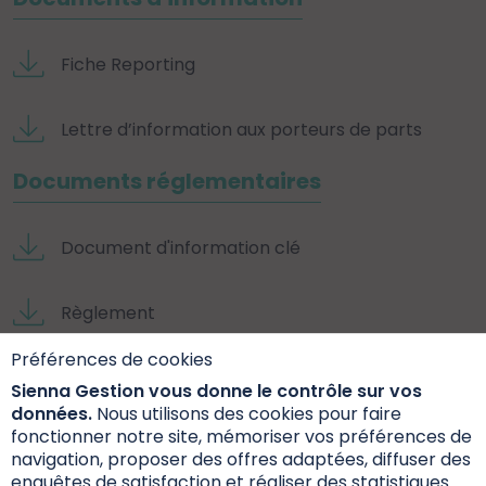
Fiche Reporting
Lettre d’information aux porteurs de parts
Documents réglementaires
Document d'information clé
Règlement
Préférences de cookies
Rapport annuel
Sienna Gestion vous donne le contrôle sur vos
données.
Nous utilisons des cookies pour faire
Documents extra-financiers
fonctionner notre site, mémoriser vos préférences de
navigation, proposer des offres adaptées, diffuser des
enquêtes de satisfaction et réaliser des statistiques.