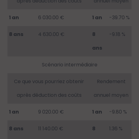
après déduction des coûts
annuel moyen
1 an
6 030.00 €
1 an
-39.70 %
8 ans
4 630.00 €
8
-9.18 %
ans
Scénario intermédiaire
Ce que vous pourriez obtenir
Rendement
après déduction des coûts
annuel moyen
1 an
9 020.00 €
1 an
-9.80 %
8 ans
11 140.00 €
8
1.36 %