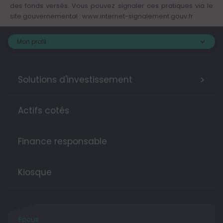
des fonds versés. Vous pouvez signaler ces pratiques via le
site gouvernemental :
www.internet-signalement.gouv.fr
Mon profil :
>
Solutions d'investissement
Actifs cotés
Finance responsable
Kiosque