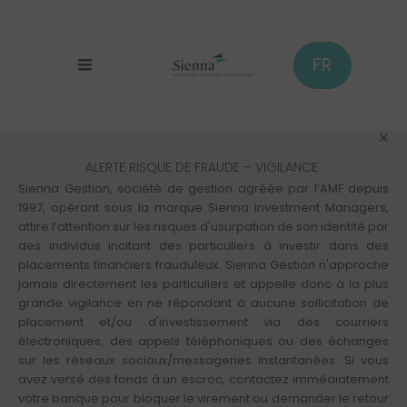
Panneau de gestion des cookies
Aller
au
contenu
principal
FR
ALERTE RISQUE DE FRAUDE – VIGILANCE
Sienna Gestion, société de gestion agréée par l’AMF depuis
1997, opérant sous la marque Sienna Investment Managers,
attire l’attention sur les risques d'usurpation de son identité par
des individus incitant des particuliers à investir dans des
placements financiers frauduleux. Sienna Gestion n'approche
jamais directement les particuliers et appelle donc à la plus
grande vigilance en ne répondant à aucune sollicitation de
placement et/ou d'investissement via des courriers
électroniques, des appels téléphoniques ou des échanges
sur les réseaux sociaux/messageries instantanées. Si vous
avez versé des fonds à un escroc, contactez immédiatement
votre banque pour bloquer le virement ou demander le retour