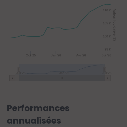
110 €
Valeur liquidative (€)
105 €
100 €
95 €
Oct '25
Jan '26
Avr '26
Juil '26
Juil '25
Jan '26
Juil '26
Performances
annualisées