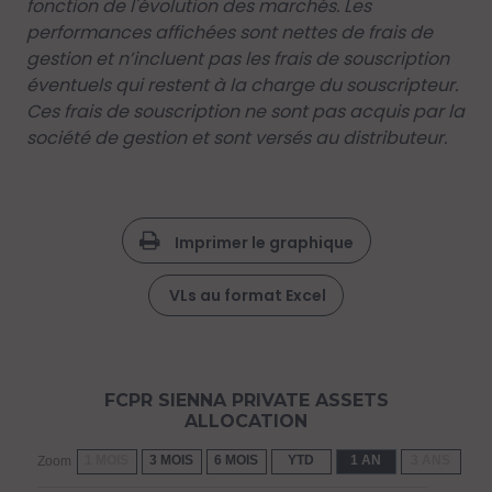
fonction de l'évolution des marchés. Les
performances affichées sont nettes de frais de
gestion et n’incluent pas les frais de souscription
éventuels qui restent à la charge du souscripteur.
Ces frais de souscription ne sont pas acquis par la
société de gestion et sont versés au distributeur.
Imprimer le graphique
VLs au format Excel
FCPR SIENNA PRIVATE ASSETS
ALLOCATION
1 MOIS
3 MOIS
6 MOIS
YTD
1 AN
3 ANS
5 
Zoom