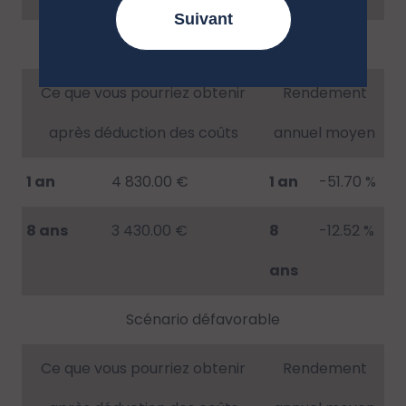
Suivant
Scénario de tensions
Ce que vous pourriez obtenir
Rendement
après déduction des coûts
annuel moyen
1 an
4 830.00 €
1 an
-51.70 %
8 ans
3 430.00 €
8
-12.52 %
ans
Scénario défavorable
Ce que vous pourriez obtenir
Rendement