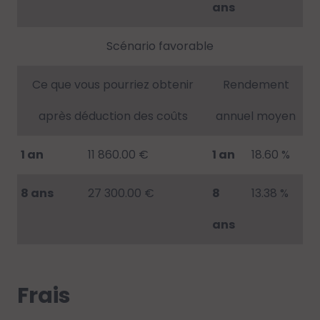
ans
Scénario favorable
Ce que vous pourriez obtenir
Rendement
après déduction des coûts
annuel moyen
1 an
11 860.00 €
1 an
18.60 %
8 ans
27 300.00 €
8
13.38 %
ans
Frais