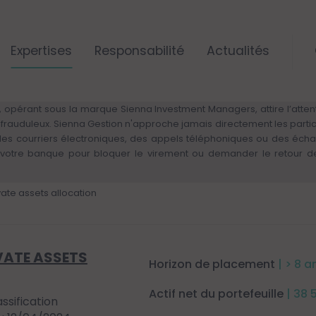
Expertises
Responsabilité
Actualités
ALERTE RISQUE DE FRAUDE – VIGILANCE
 opérant sous la marque Sienna Investment Managers, attire l’attenti
rs frauduleux. Sienna Gestion n'approche jamais directement les parti
 des courriers électroniques, des appels téléphoniques ou des éch
otre banque pour bloquer le virement ou demander le retour des 
vate assets allocation
VATE ASSETS
Horizon de placement
| > 8 a
Actif net du portefeuille
| 38 
assification