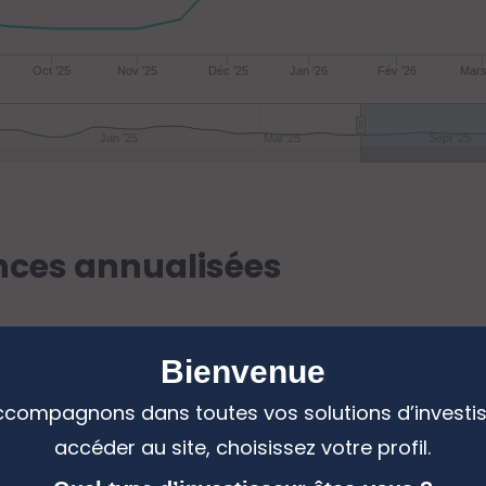
Oct '25
Nov '25
Déc '25
Jan '26
Fév '26
Mars
Jan '25
Mai '25
Sept '25
ces annualisées
Bienvenue
compagnons dans toutes vos solutions d’investi
accéder au site, choisissez votre profil.