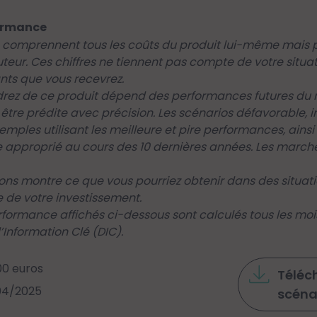
ormance
és comprennent tous les coûts du produit lui-même mais p
buteur. Ces chiffres ne tiennent pas compte de votre situa
ants que vous recevrez.
rez de ce produit dépend des performances futures du m
 être prédite avec précision. Les scénarios défavorable, 
emples utilisant les meilleure et pire performances, ai
ce approprié au cours des 10 dernières années. Les march
ions montre ce que vous pourriez obtenir dans des situa
 de votre investissement.
rformance affichés ci-dessous sont calculés tous les moi
Information Clé (DIC).
00 euros
Téléch
/04/2025
scéna