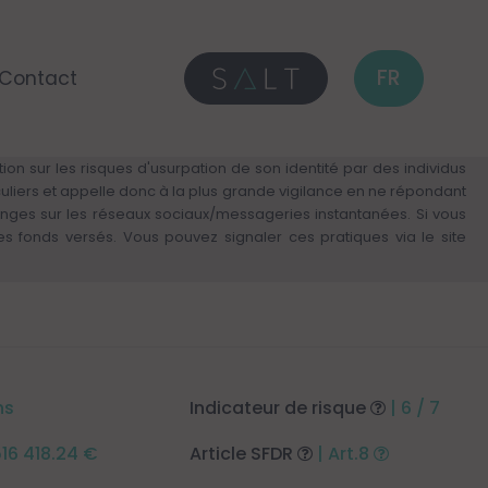
FR
Contact
on sur les risques d'usurpation de son identité par des individus
culiers et appelle donc à la plus grande vigilance en ne répondant
anges sur les réseaux sociaux/messageries instantanées. Si vous
fonds versés. Vous pouvez signaler ces pratiques via le site
ns
Indicateur de risque
| 6 / 7
516 418.24 €
Article SFDR
| Art.8