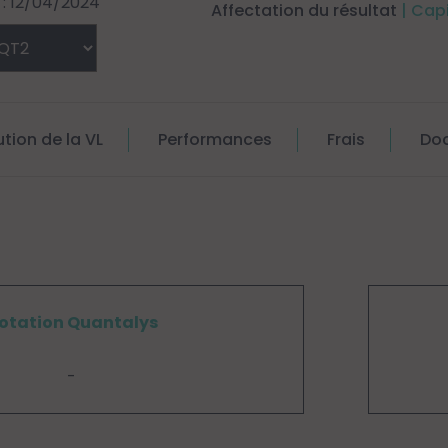
: 12/04/2024
Affectation du résultat
| Cap
ution de la VL
Performances
Frais
Do
otation Quantalys
-