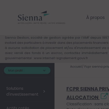
Panneau de gestion des cookies
Aller
au
contenu
principal
À propos
Sienna Gestion, société de gestion agréée par l’AMF depuis 1997,
incitant des particuliers à investir dans des placements financie
à aucune sollicitation de placement et/ou d'investissement via
avez versé des fonds à un escroc, contactez immédiatement v
gouvernemental :
www.internet-signalement.gouv.fr
Accueil
Fcpr sienna pri
Mon profil :
FCPR SIENNA PRI
Solutions
>
d'investissement
ALLOCATION
Classification : sans cl
Actifs cotés