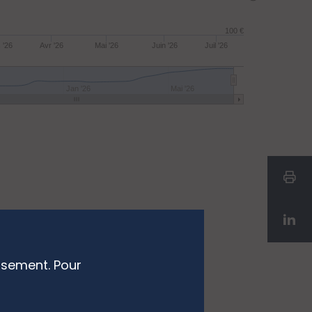
100 €
 '26
Avr '26
Mai '26
Juin '26
Juil '26
Jan '26
Mai '26
ssement. Pour