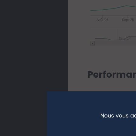
Août '25
Sept '25
Sept '24
Performan
Nous vous ac