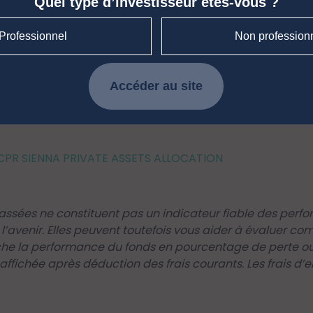
Quel type d’investisseur êtes-vous ?
Professionnel
Non profession
Accéder au site
CPR SIENNA PRIVATE ASSETS ALLOCATION
ssées ne constituent pas un indicateur fiable des perfo
l’avenir. Elles peuvent toutefois vous aider à évaluer co
e la performance du fonds en pourcentage de perte ou 
ffichée après déduction des frais courants. Les frais d’en