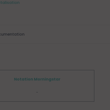
italisation
cumentation
Notation Morningstar
-