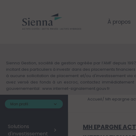
Panneau de gestion des cookies
Aller
au
contenu
principal
À propos
Sienna Gestion, société de gestion agréée par l’AMF depuis 1997,
incitant des particuliers à investir dans des placements financie
à aucune sollicitation de placement et/ou d'investissement via
avez versé des fonds à un escroc, contactez immédiatement v
gouvernemental :
www.internet-signalement.gouv.fr
Accueil
Mh epargne act
Mon profil :
MH EPARGNE ACT
Solutions
>
d'investissement