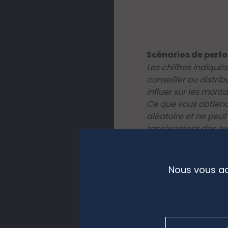
Scénarios de perf
Les chiffres indiqu
conseiller ou distri
influer sur les mont
Ce que vous obtiend
aléatoire et ne peut
représentent des ex
l’indice de référen
l’avenir.
Le scénario de tens
Nous vous ac
peut être l’ensemble
Les scénarios de pe
dans le Document d’