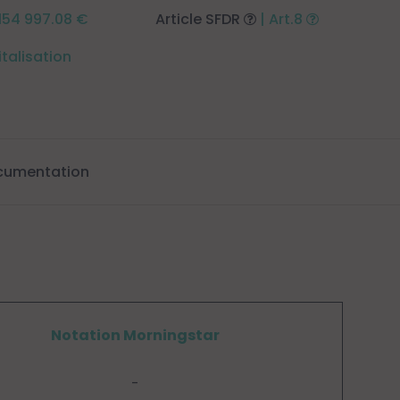
 154 997.08 €
Article SFDR
| Art.8
italisation
cumentation
Notation Morningstar
-