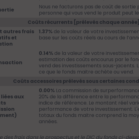
Nous ne facturons pas de coût de sortie p
sortie
personne qui vous vend le produit peut le 
Coûts récurrents [prélevés chaque année
t autres frais
1.37%
de la valeur de votre investissemen
tifs et
base sur les coûts réels au cours de l’ann
ation
0.14%
de la valeur de votre investissement
estimation des coûts encourus par le fond
nsaction
vend des investissements sous-jacents. 
ce que le fonds maitre achète ou vend.
Coûts accessoires prélevés sous certaines cond
0.00%
La commission de surperformance
liées aux
20% de la différence entre la performanc
ats
indice de référence. Le montant réel vari
ssion
performance de votre investissement. L'
ement)
totaux du fonds maitre comprend la moy
années.
 des frais dans le prospectus et le DIC du fonds ci-dess