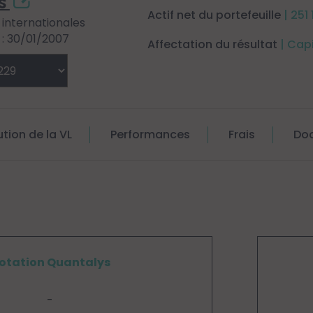
ES
Actif net du portefeuille
| 251
s internationales
: 30/01/2007
Affectation du résultat
| Cap
ution de la VL
Performances
Frais
Do
otation Quantalys
-