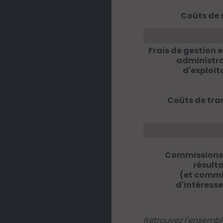
Coûts de 
Frais de gestion e
administra
d'exploit
Coûts de tra
Commissions 
résult
(et commi
d'intéress
Retrouvez l'ensemble