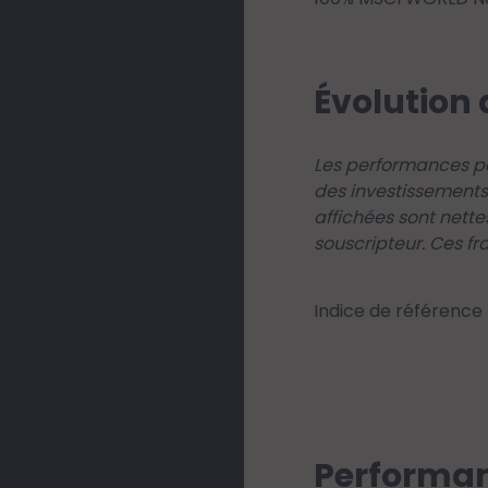
Évolution 
Les performances pa
des investissements
affichées sont nette
souscripteur. Ces fr
Indice de référence
Performan