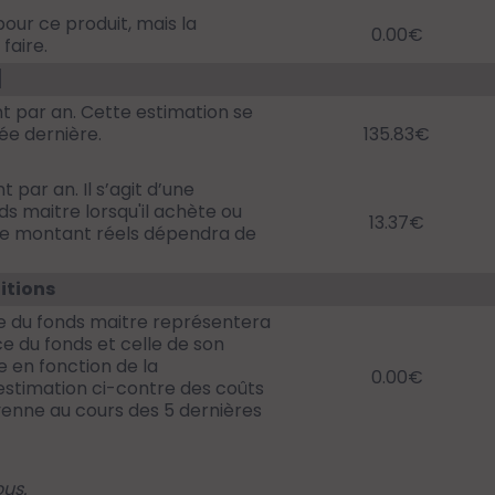
our ce produit, mais la
0.00€
faire.
]
t par an. Cette estimation se
ée dernière.
135.83€
 par an. Il s’agit d’une
s maitre lorsqu'il achète ou
13.37€
Le montant réels dépendra de
itions
 du fonds maitre représentera
e du fonds et celle de son
e en fonction de la
0.00€
estimation ci-contre des coûts
enne au cours des 5 dernières
ous.