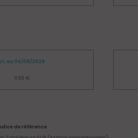
VL au 04/08/2026
11.55 €
ndice de référence
 Total Return EUR (Actions internationales)