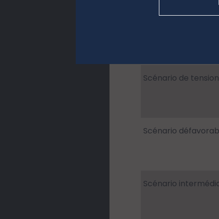
Investissement 10 0
Date de calcul : 30
Scénarios
Scénario de tension
Scénario défavorab
Scénario intermédia