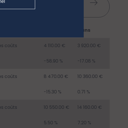
nel
arger l'historique des
rios
1 an
5 ans
es coûts
4 110.00 €
3 920.00 €
-58.90 %
-17.08 %
es coûts
8 470.00 €
10 360.00 €
-15.30 %
0.71 %
es coûts
10 550.00 €
14 160.00 €
5.50 %
7.20 %