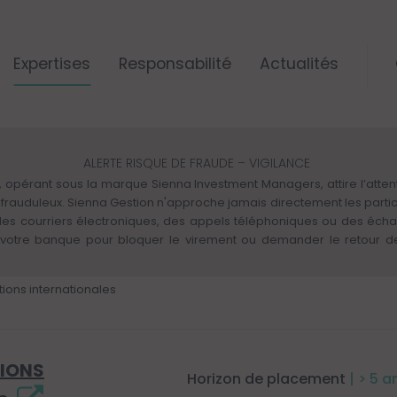
Expertises
Responsabilité
Actualités
ALERTE RISQUE DE FRAUDE – VIGILANCE
 opérant sous la marque Sienna Investment Managers, attire l’attenti
rs frauduleux. Sienna Gestion n'approche jamais directement les parti
 des courriers électroniques, des appels téléphoniques ou des éch
otre banque pour bloquer le virement ou demander le retour des 
ions internationales
IONS
Horizon de placement
| > 5 a