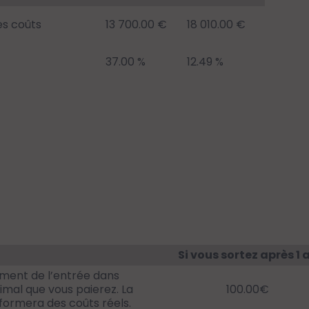
es coûts
13 700.00 €
18 010.00 €
37.00 %
12.49 %
Si vous sortez après 1 
ent de l’entrée dans
ximal que vous paierez. La
100.00€
nformera des coûts réels.