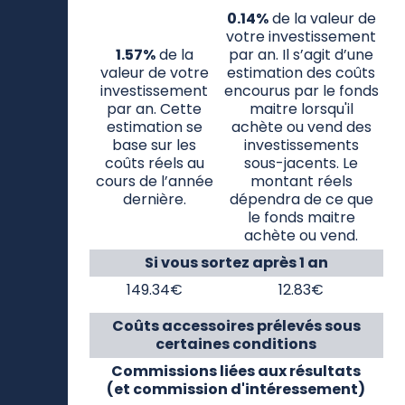
administratifs
transaction
et
d'exploitation
0.14%
de la valeur de
votre investissement
1.57%
de la
par an. Il s’agit d’une
valeur de votre
estimation des coûts
investissement
encourus par le fonds
par an. Cette
maitre lorsqu'il
estimation se
achète ou vend des
base sur les
investissements
coûts réels au
sous-jacents. Le
cours de l’année
montant réels
dernière.
dépendra de ce que
le fonds maitre
achète ou vend.
Si vous sortez après 1 an
149.34€
12.83€
Coûts accessoires prélevés sous
certaines conditions