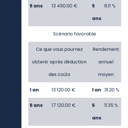
1 an
10 110.00 €
1 an
1.10 %
5 ans
13 450.00 €
5
6.11 %
ans
Scénario favorable
Ce que vous pourriez
Rendement
obtenir après déduction
annuel
des coûts
moyen
1 an
13 120.00 €
1 an
31.20 %
5 ans
17 120.00 €
5
11.35 %