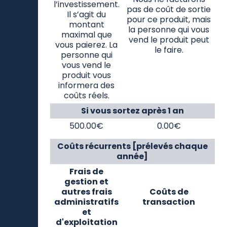
vous payez au
moment de
l’entrée dans
Nous ne facturons
l’investissement.
pas de coût de sortie
Il s’agit du
pour ce produit, mais
montant
la personne qui vous
maximal que
vend le produit peut
vous paierez. La
le faire.
personne qui
vous vend le
produit vous
informera des
coûts réels.
Si vous sortez après 1 an
500.00€
0.00€
Coûts récurrents [prélevés chaque
année]
Frais de
gestion et
autres frais
Coûts de