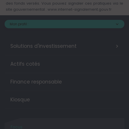
des fonds versés. Vous pouvez signaler ces pratiques via le
site gouvernemental :
www.internet-signalement.gouv.fr
Mon profil :
>
Solutions d'investissement
Actifs cotés
Finance responsable
Kiosque