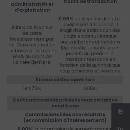
Coûts de transaction
administratifs et
d'exploitation
0.00%
de la valeur de votre
investissement par an. Il
2.05%
de la valeur
s’agit d’une estimation des
de votre
coûts encourus lorsque
investissement par
nous achetons et vendons
an. Cette estimation
les investissements sous-
se base sur les coûts
jacents au produit. Le
réels au cours de
montant réel varie en
l’année dernière.
fonction de la quantité que
nous achetons et vendons.
Si vous sortez après 1 an
194.75€
0.00€
Coûts accessoires prélevés sous certaines
conditions
Commissions liées aux résultats
(et commission d'intéressement)
0.00%
La commission de surperformance