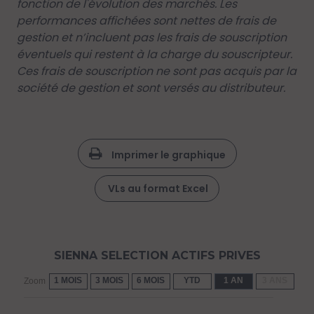
fonction de l'évolution des marchés. Les
performances affichées sont nettes de frais de
gestion et n’incluent pas les frais de souscription
éventuels qui restent à la charge du souscripteur.
Ces frais de souscription ne sont pas acquis par la
société de gestion et sont versés au distributeur.
Imprimer le graphique
VLs au format Excel
SIENNA SELECTION ACTIFS PRIVES
1 MOIS
3 MOIS
6 MOIS
YTD
1 AN
3 ANS
5 
Zoom