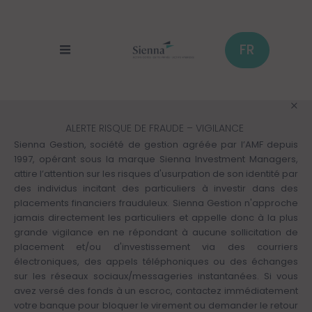
Panneau de gestion des cookies
Aller
au
contenu
principal
FR
ALERTE RISQUE DE FRAUDE – VIGILANCE
Sienna Gestion, société de gestion agréée par l’AMF depuis
1997, opérant sous la marque Sienna Investment Managers,
attire l’attention sur les risques d'usurpation de son identité par
des individus incitant des particuliers à investir dans des
placements financiers frauduleux. Sienna Gestion n'approche
jamais directement les particuliers et appelle donc à la plus
grande vigilance en ne répondant à aucune sollicitation de
placement et/ou d'investissement via des courriers
électroniques, des appels téléphoniques ou des échanges
sur les réseaux sociaux/messageries instantanées. Si vous
avez versé des fonds à un escroc, contactez immédiatement
votre banque pour bloquer le virement ou demander le retour