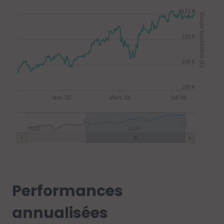
115 €
Valeur liquidative (€)
110 €
105 €
100 €
Nov '25
Mars '26
Juil '26
2025
2026
Performances
annualisées