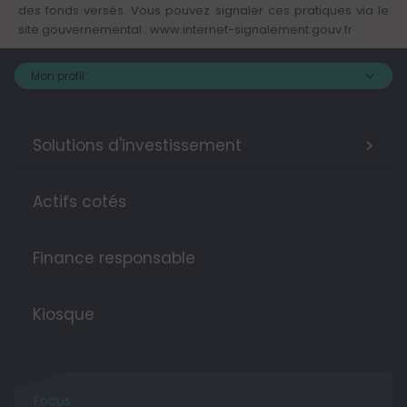
des fonds versés. Vous pouvez signaler ces pratiques via le
site gouvernemental :
www.internet-signalement.gouv.fr
Mon profil :
>
Solutions d'investissement
Actifs cotés
Finance responsable
Kiosque