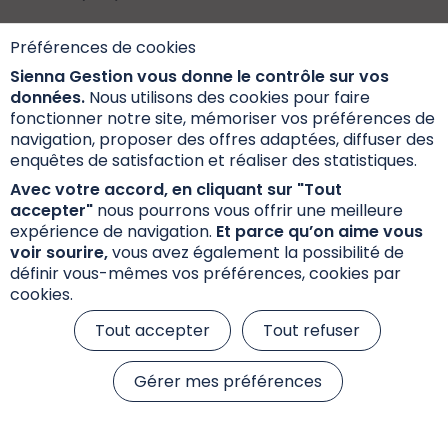
Préférences de cookies
Lettre Marchés et Convictions Mai 2023 FR
Sienna Gestion vous donne le contrôle sur vos
909.56 Ko
données.
Nous utilisons des cookies pour faire
fonctionner notre site, mémoriser vos préférences de
navigation, proposer des offres adaptées, diffuser des
enquêtes de satisfaction et réaliser des statistiques.
Newsletter Markets and Convictions - May 2024
Avec votre accord, en cliquant sur "Tout
906.83 Ko
accepter"
nous pourrons vous offrir une meilleure
expérience de navigation.
Et parce qu’on aime vous
voir sourire,
vous avez également la possibilité de
définir vous-mêmes vos préférences, cookies par
cookies.
Tout accepter
Tout refuser
Gérer mes préférences
Actualités