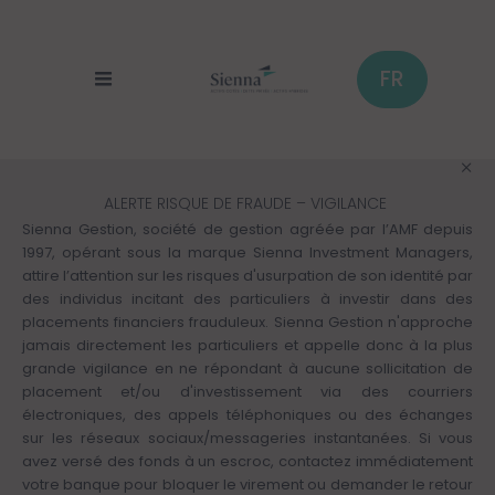
Panneau de gestion des cookies
Aller
au
contenu
principal
FR
ALERTE RISQUE DE FRAUDE – VIGILANCE
Sienna Gestion, société de gestion agréée par l’AMF depuis
1997, opérant sous la marque Sienna Investment Managers,
attire l’attention sur les risques d'usurpation de son identité par
des individus incitant des particuliers à investir dans des
placements financiers frauduleux. Sienna Gestion n'approche
jamais directement les particuliers et appelle donc à la plus
grande vigilance en ne répondant à aucune sollicitation de
placement et/ou d'investissement via des courriers
électroniques, des appels téléphoniques ou des échanges
sur les réseaux sociaux/messageries instantanées. Si vous
avez versé des fonds à un escroc, contactez immédiatement
votre banque pour bloquer le virement ou demander le retour