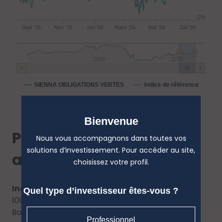
-2%
Sept '25
Nov '25
Jan '26
Mars '26
Mai '26
Juil '26
2020
2025
SIENNA OBLIGATIONS VERTES
Indice de référence
Bienvenue
Performances
Nous vous accompagnons dans toutes vos
solutions d’investissement. Pour accéder au site,
annualisées
choisissez votre profil.
Indice de référence :
Quel type d’investisseur êtes-vous ?
100% Bloomberg Global Aggregate EUR Green
Bond Index (Obligations)
Professionnel