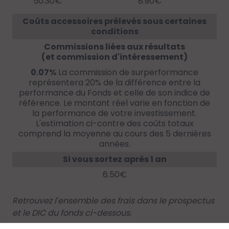
50.30€
8.90€
Coûts accessoires prélevés sous certaines
conditions
Commissions liées aux résultats
(et commission d'intéressement)
0.07%
La commission de surperformance
représentera 20% de la différence entre la
performance du Fonds et celle de son indice de
référence. Le montant réel varie en fonction de
la performance de votre investissement.
L'estimation ci-contre des coûts totaux
comprend la moyenne au cours des 5 dernières
années.
Si vous sortez après 1 an
6.50€
Retrouvez l'ensemble des frais dans le prospectus
et le DIC du fonds ci-dessous.