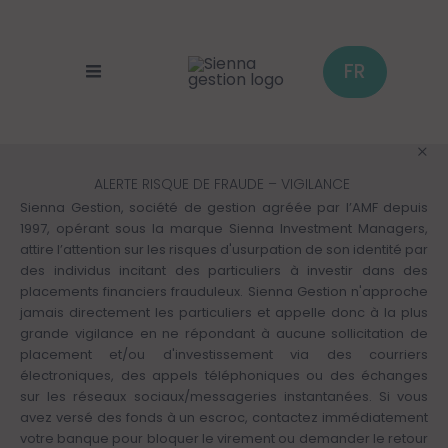
Panneau de gestion des cookies
Aller
au
contenu
principal
FR
ALERTE RISQUE DE FRAUDE – VIGILANCE
Sienna Gestion, société de gestion agréée par l’AMF depuis
1997, opérant sous la marque Sienna Investment Managers,
attire l’attention sur les risques d'usurpation de son identité par
des individus incitant des particuliers à investir dans des
placements financiers frauduleux. Sienna Gestion n'approche
jamais directement les particuliers et appelle donc à la plus
grande vigilance en ne répondant à aucune sollicitation de
placement et/ou d'investissement via des courriers
électroniques, des appels téléphoniques ou des échanges
sur les réseaux sociaux/messageries instantanées. Si vous
avez versé des fonds à un escroc, contactez immédiatement
votre banque pour bloquer le virement ou demander le retour