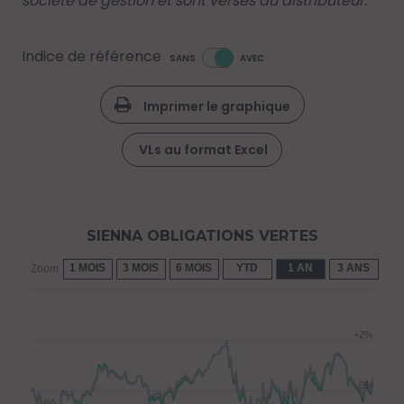
société de gestion et sont versés au distributeur.
Indice de référence
SANS
AVEC
Imprimer le graphique
VLs au format Excel
SIENNA OBLIGATIONS VERTES
1 MOIS
3 MOIS
6 MOIS
YTD
1 AN
3 ANS
5 
Zoom
+2%
0%