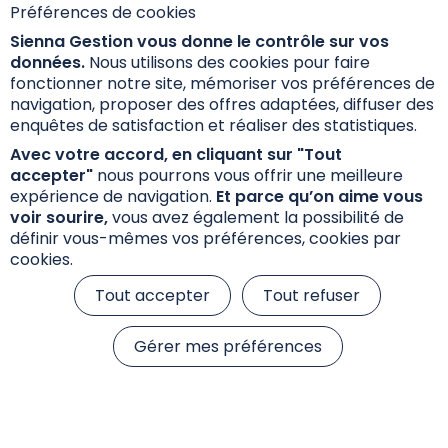
Préférences de cookies
Sienna Gestion vous donne le contrôle sur vos
Documentation
données.
Nous utilisons des cookies pour faire
fonctionner notre site, mémoriser vos préférences de
navigation, proposer des offres adaptées, diffuser des
enquêtes de satisfaction et réaliser des statistiques.
Les investisseurs qui envisagent de souscrire
Avec votre accord, en cliquant sur "Tout
doivent préalablement lire attentivement le
accepter"
nous pourrons vous offrir une meilleure
prospectus mentionnant les caractéristiques, les
expérience de navigation.
Et parce qu’on aime vous
risques et les frais. Le prospectus, le DIC PRIIPs et
voir sourire,
vous avez également la possibilité de
les fiches fonds sont disponibles ci-dessous.
définir vous-mêmes vos préférences, cookies par
cookies.
Tout accepter
Tout refuser
Documents d'information
Gérer mes préférences
Fiche Reporting
Lettre d’information aux porteurs de parts