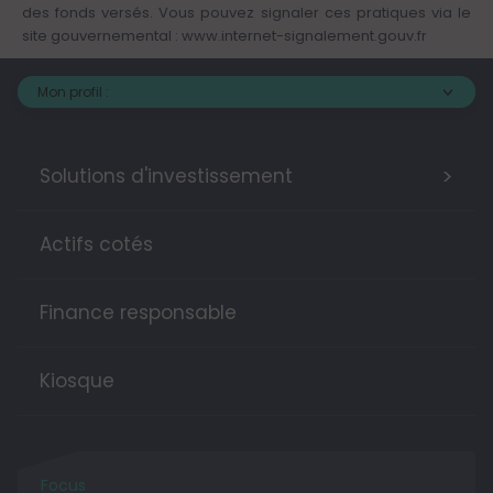
des fonds versés. Vous pouvez signaler ces pratiques via le
site gouvernemental :
www.internet-signalement.gouv.fr
Mon profil :
>
Solutions d'investissement
Actifs cotés
Finance responsable
Kiosque