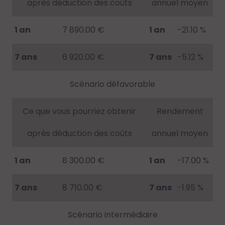
après déduction des coûts
annuel moyen
1 an
7 890.00 €
1 an
-21.10 %
7 ans
6 920.00 €
7 ans
-5.12 %
Scénario défavorable
Ce que vous pourriez obtenir
Rendement
après déduction des coûts
annuel moyen
1 an
8 300.00 €
1 an
-17.00 %
7 ans
8 710.00 €
7 ans
-1.95 %
Scénario intermédiaire