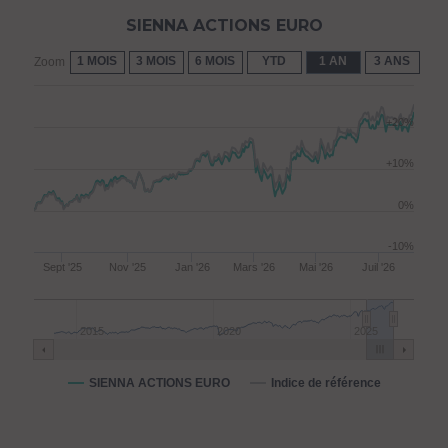
SIENNA ACTIONS EURO
1 MOIS
3 MOIS
6 MOIS
YTD
1 AN
3 ANS
5 
Zoom
+20%
+10%
0%
-10%
Sept '25
Nov '25
Jan '26
Mars '26
Mai '26
Juil '26
2015
2020
2025
SIENNA ACTIONS EURO
Indice de référence