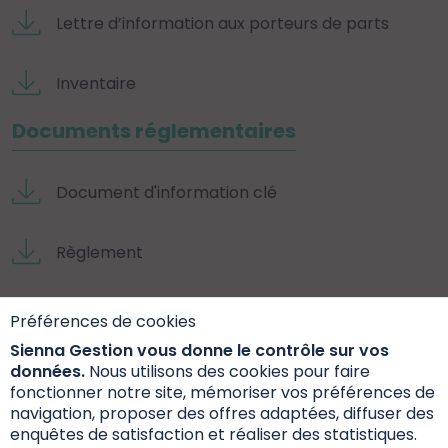
Lettre d’information aux porteurs de parts
Inventaire
Documents réglementaires
Document d'information clé
Règlement
Rapport annuel
Préférences de cookies
Sienna Gestion vous donne le contrôle sur vos
Documents extra-financiers
données.
Nous utilisons des cookies pour faire
fonctionner notre site, mémoriser vos préférences de
navigation, proposer des offres adaptées, diffuser des
Fiche Internet SFDR
enquêtes de satisfaction et réaliser des statistiques.