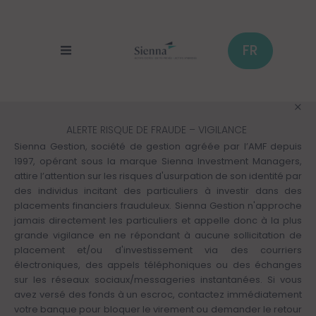
Panneau de gestion des cookies
Aller
au
contenu
principal
FR
ALERTE RISQUE DE FRAUDE – VIGILANCE
Sienna Gestion, société de gestion agréée par l’AMF depuis
1997, opérant sous la marque Sienna Investment Managers,
attire l’attention sur les risques d'usurpation de son identité par
des individus incitant des particuliers à investir dans des
placements financiers frauduleux. Sienna Gestion n'approche
jamais directement les particuliers et appelle donc à la plus
grande vigilance en ne répondant à aucune sollicitation de
placement et/ou d'investissement via des courriers
électroniques, des appels téléphoniques ou des échanges
sur les réseaux sociaux/messageries instantanées. Si vous
avez versé des fonds à un escroc, contactez immédiatement
votre banque pour bloquer le virement ou demander le retour