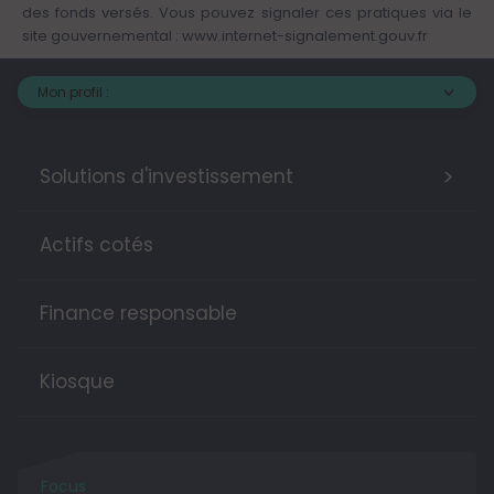
des fonds versés. Vous pouvez signaler ces pratiques via le
site gouvernemental :
www.internet-signalement.gouv.fr
Mon profil :
>
Solutions d'investissement
Actifs cotés
Finance responsable
Kiosque