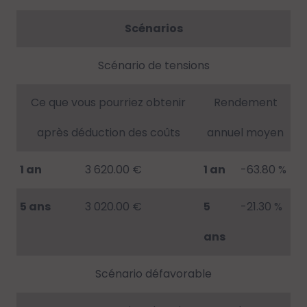
Scénarios
Scénario de tensions
Ce que vous pourriez obtenir
Rendement
après déduction des coûts
annuel moyen
1 an
3 620.00 €
1 an
-63.80 %
5 ans
3 020.00 €
5
-21.30 %
ans
Scénario défavorable