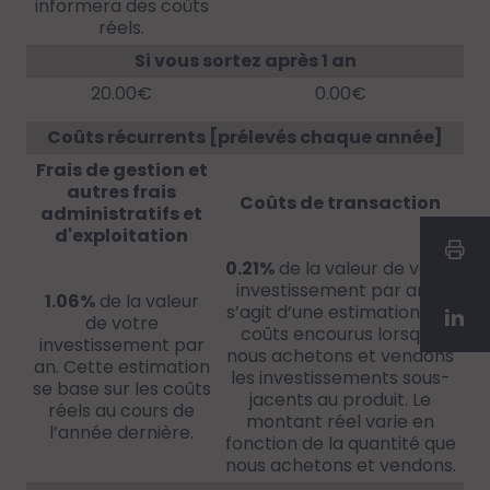
informera des coûts
réels.
Si vous sortez après 1 an
20.00€
0.00€
Coûts récurrents [prélevés chaque année]
Frais de gestion et
autres frais
Coûts de transaction
administratifs et
d'exploitation
0.21%
de la valeur de votre
investissement par an. Il
1.06%
de la valeur
s’agit d’une estimation des
de votre
coûts encourus lorsque
investissement par
nous achetons et vendons
an. Cette estimation
les investissements sous-
se base sur les coûts
jacents au produit. Le
réels au cours de
montant réel varie en
l’année dernière.
fonction de la quantité que
nous achetons et vendons.