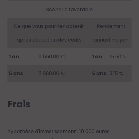
Scénario favorable
Ce que vous pourriez obtenir
Rendement
après déduction des coûts
annuel moyen
1 an
11 550.00 €
1 an
15.50 %
5 ans
11 680.00 €
5 ans
3.15 %
Frais
hypothèse d'investissement : 10 000 euros