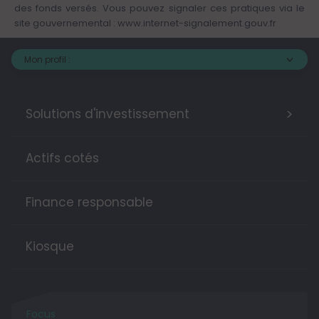
des fonds versés. Vous pouvez signaler ces pratiques via le
site gouvernemental :
www.internet-signalement.gouv.fr
Mon profil :
>
Solutions d'investissement
Actifs cotés
Finance responsable
Kiosque