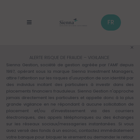
Panneau de gestion des cookies
Aller
au
contenu
principal
FR
ALERTE RISQUE DE FRAUDE – VIGILANCE
Sienna Gestion, société de gestion agréée par l’AMF depuis
1997, opérant sous la marque Sienna Investment Managers,
attire l’attention sur les risques d'usurpation de son identité par
des individus incitant des particuliers à investir dans des
placements financiers frauduleux. Sienna Gestion n'approche
jamais directement les particuliers et appelle donc à la plus
grande vigilance en ne répondant à aucune sollicitation de
placement et/ou d'investissement via des courriers
électroniques, des appels téléphoniques ou des échanges
sur les réseaux sociaux/messageries instantanées. Si vous
avez versé des fonds à un escroc, contactez immédiatement
votre banque pour bloquer le virement ou demander le retour