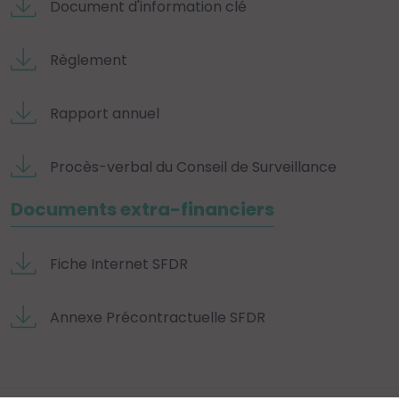
Document d'information clé
Règlement
Rapport annuel
Procès-verbal du Conseil de Surveillance
Documents extra-financiers
Fiche Internet SFDR
Annexe Précontractuelle SFDR