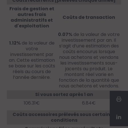
Coûts récurrents [prélevés chaque année]
Frais de gestion et
autres frais
Coûts de transaction
administratifs et
d'exploitation
0.07%
de la valeur de votre
investissement par an. Il
1.12%
de la valeur de
s’agit d’une estimation des
votre
coûts encourus lorsque
investissement par
nous achetons et vendons
an. Cette estimation
les investissements sous-
se base sur les coûts
jacents au produit. Le
réels au cours de
montant réel varie en
l’année dernière.
fonction de la quantité que
nous achetons et vendons.
Si vous sortez après 1 an
106.31€
6.84€
Coûts accessoires prélevés sous certaines
conditions