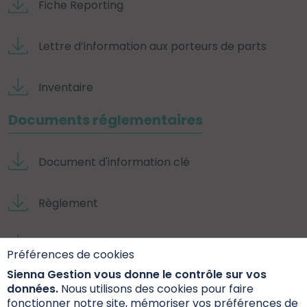
Fiche Reporting
Lettre d’information aux porteurs de parts
Inventaire
Documents réglementaires
Document d'information clé
Règlement
Rapport annuel
Préférences de cookies
Sienna Gestion vous donne le contrôle sur vos
Documents extra-financiers
données.
Nous utilisons des cookies pour faire
fonctionner notre site, mémoriser vos préférences de