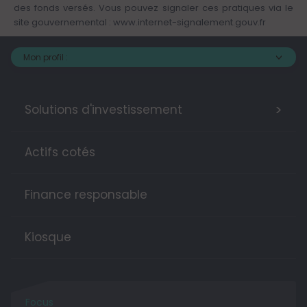
des fonds versés. Vous pouvez signaler ces pratiques via le
site gouvernemental :
www.internet-signalement.gouv.fr
Mon profil :
>
Solutions d'investissement
Actifs cotés
Finance responsable
Kiosque