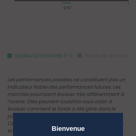
SIENNA SOUVERAINS 5-7
Indice de référence
Les performances passées ne constituent pas un
indicateur fiable des performances futures. Les
marchés pourraient évoluer très différemment à
l’avenir. Elles peuvent toutefois vous aider à
évaluer comment le fonds a été géré dans le
passé.
Ce diagramme affiche la performance du fonds
Bienvenue
en pourcentage de perte ou de gain par an au