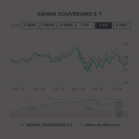
SIENNA SOUVERAINS 5-7
1 MOIS
3 MOIS
6 MOIS
YTD
1 AN
3 ANS
5 
Zoom
+2%
0%
-2%
-4%
Sept '25
Nov '25
Jan '26
Mars '26
Mai '26
Juil '26
2010
2020
SIENNA SOUVERAINS 5-7
Indice de référence