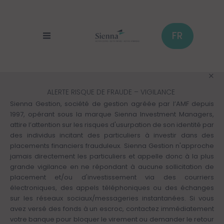
Panneau de gestion des cookies
Aller
au
contenu
principal
FR
ALERTE RISQUE DE FRAUDE – VIGILANCE
Sienna Gestion, société de gestion agréée par l’AMF depuis
1997, opérant sous la marque Sienna Investment Managers,
attire l’attention sur les risques d'usurpation de son identité par
des individus incitant des particuliers à investir dans des
placements financiers frauduleux. Sienna Gestion n'approche
jamais directement les particuliers et appelle donc à la plus
grande vigilance en ne répondant à aucune sollicitation de
placement et/ou d'investissement via des courriers
électroniques, des appels téléphoniques ou des échanges
sur les réseaux sociaux/messageries instantanées. Si vous
avez versé des fonds à un escroc, contactez immédiatement
votre banque pour bloquer le virement ou demander le retour