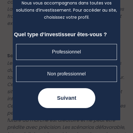
cours des 10 dernières années.
Nous vous accompagnons dans toutes vos
La performance est affichée après déduction des
solutions d’investissement. Pour accéder au site,
frais courants. Les frais d’entrée ou de sortie sont
choisissez votre profil.
exclus du calcul.
Quel type d’investisseur êtes-vous ?
Professionnel
Scénarios de performance
Les chiffres indiqués comprennent tous les coûts
du produit lui-même mais pas nécessairement
Non professionnel
tous les frais dus à votre conseiller ou distributeur.
Ces chiffres ne tiennent pas compte de votre
situation fiscale personnelle, qui peut également
Suivant
influer sur les montants que vous recevrez.
Ce que vous obtiendrez de ce produit dépend des
performances futures du marché. L’évolution
future du marché est aléatoire et ne peut être
prédite avec précision. Les scénarios défavorable,