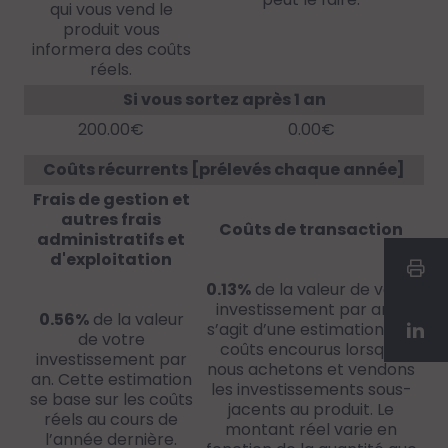
qui vous vend le
produit vous
informera des coûts
réels.
Si vous sortez après 1 an
200.00€
0.00€
Coûts récurrents [prélevés chaque année]
Frais de gestion et
autres frais
Coûts de transaction
administratifs et
d'exploitation
0.13%
de la valeur de votre
investissement par an. Il
0.56%
de la valeur
s’agit d’une estimation des
de votre
coûts encourus lorsque
investissement par
nous achetons et vendons
an. Cette estimation
les investissements sous-
se base sur les coûts
jacents au produit. Le
réels au cours de
montant réel varie en
l’année dernière.