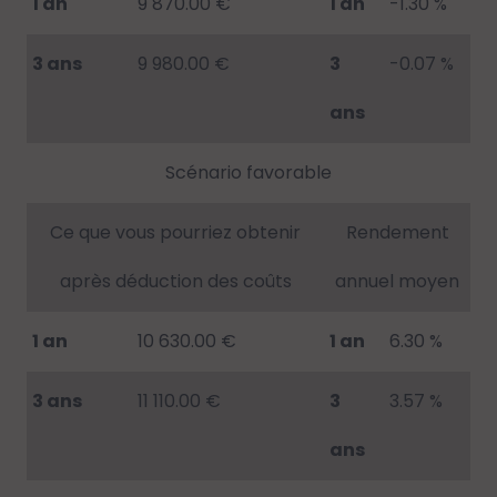
1 an
9 870.00 €
1 an
-1.30 %
3 ans
9 980.00 €
3
-0.07 %
ans
Scénario favorable
Ce que vous pourriez obtenir
Rendement
après déduction des coûts
annuel moyen
1 an
10 630.00 €
1 an
6.30 %
3 ans
11 110.00 €
3
3.57 %
ans