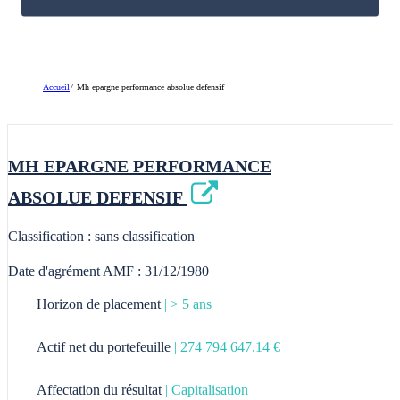
Placements long terme
Solutions épargne salariale
Par thématiques
Accueil
Mh epargne performance absolue defensif
Environnement
Social et/ou Solidaire
MH EPARGNE PERFORMANCE
Hybride
ABSOLUE DEFENSIF
Souveraineté
Classification : sans classification
Date d'agrément AMF : 31/12/1980
Horizon de placement
| > 5 ans
Actif net du portefeuille
| 274 794 647.14 €
Affectation du résultat
| Capitalisation