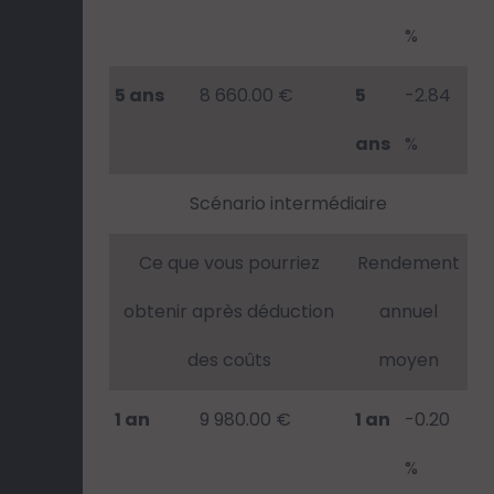
%
5 ans
8 660.00 €
5
-2.84
ans
%
Scénario intermédiaire
Ce que vous pourriez
Rendement
obtenir après déduction
annuel
des coûts
moyen
1 an
9 980.00 €
1 an
-0.20
%