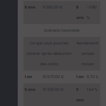
5 ans
9 560.00 €
5
-0.90
ans
%
Scénario favorable
Ce que vous pourriez
Rendement
obtenir après déduction
annuel
des coûts
moyen
1 an
10 670.00 €
1 an
6.70 %
5 ans
10 530.00 €
5
1.04 %
ans