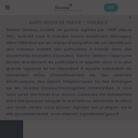
Panneau de gestion des cookies
Aller
au
FR
contenu
principal
Mon
Accueil
Sienna credit
ALERTE RISQUE DE FRAUDE – VIGILANCE
profil :
Sienna Gestion, société de gestion agréée par l’AMF depuis
Découvrir
1997, opérant sous la marque Sienna Investment Managers,
nos
attire l’attention sur les risques d'usurpation de son identité par
autres
SIENNA CREDIT
des individus incitant des particuliers à investir dans des
expertises
Classification : Obligations et autres
placements financiers frauduleux. Sienna Gestion n'approche
Solutions
jamais directement les particuliers et appelle donc à la plus
titres de créance libellés en euro
d'investissement
grande vigilance en ne répondant à aucune sollicitation de
Date d'agrément AMF : 13/09/1983
>
placement et/ou d'investissement via des courriers
Actifs
électroniques, des appels téléphoniques ou des échanges
cotés
sur les réseaux sociaux/messageries instantanées. Si vous
Finance
avez versé des fonds à un escroc, contactez immédiatement
responsable
votre banque pour bloquer le virement ou demander le retour
des fonds versés. Vous pouvez signaler ces pratiques via le
Kiosque
Apercu
Évolution de la VL
Per
site gouvernemental :
www.internet-signalement.gouv.fr
Tout sur
la loi
Industrie