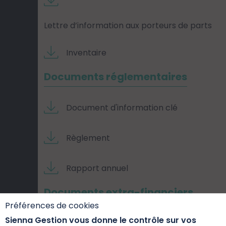
Lettre d’information aux porteurs de parts
Inventaire
Documents réglementaires
Document d'information clé
Règlement
Rapport annuel
Documents extra-financiers
Préférences de cookies
Sienna Gestion vous donne le contrôle sur vos
Fiche Internet SFDR