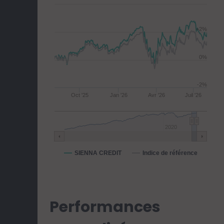
+2%
0%
-2%
Oct '25
Jan '26
Avr '26
Juil '26
2020
SIENNA CREDIT
Indice de référence
Performances