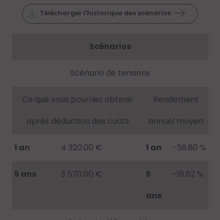
Télécharger l'historique des scénarios
Scénarios
Scénario de tensions
Ce que vous pourriez obtenir
Rendement
après déduction des coûts
annuel moyen
1 an
4 320.00 €
1 an
-56.80 %
5 ans
3 570.00 €
5
-18.62 %
ans