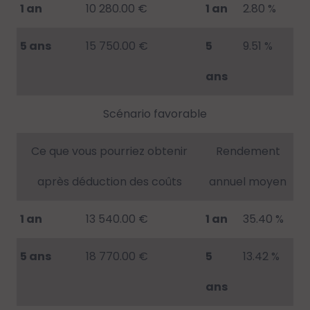
1 an
10 280.00 €
1 an
2.80 %
5 ans
15 750.00 €
5
9.51 %
ans
Scénario favorable
Ce que vous pourriez obtenir
Rendement
après déduction des coûts
annuel moyen
1 an
13 540.00 €
1 an
35.40 %
5 ans
18 770.00 €
5
13.42 %
ans