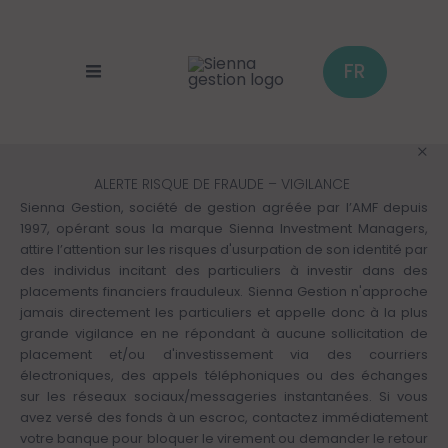
Panneau de gestion des cookies
Aller
au
contenu
principal
FR
ALERTE RISQUE DE FRAUDE – VIGILANCE
Sienna Gestion, société de gestion agréée par l’AMF depuis
1997, opérant sous la marque Sienna Investment Managers,
attire l’attention sur les risques d'usurpation de son identité par
des individus incitant des particuliers à investir dans des
placements financiers frauduleux. Sienna Gestion n'approche
jamais directement les particuliers et appelle donc à la plus
grande vigilance en ne répondant à aucune sollicitation de
placement et/ou d'investissement via des courriers
électroniques, des appels téléphoniques ou des échanges
sur les réseaux sociaux/messageries instantanées. Si vous
avez versé des fonds à un escroc, contactez immédiatement
votre banque pour bloquer le virement ou demander le retour