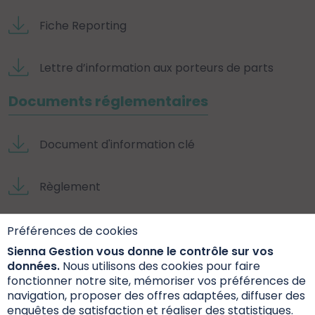
Fiche Reporting
Lettre d’information aux porteurs de parts
Documents réglementaires
Document d'information clé
Règlement
Rapport annuel
Préférences de cookies
Sienna Gestion vous donne le contrôle sur vos
Documents extra-financiers
données.
Nous utilisons des cookies pour faire
fonctionner notre site, mémoriser vos préférences de
navigation, proposer des offres adaptées, diffuser des
Fiche Internet SFDR
enquêtes de satisfaction et réaliser des statistiques.