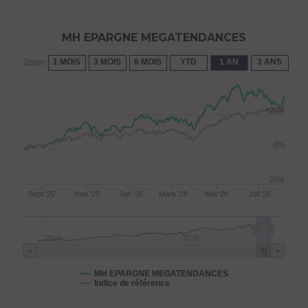
MH EPARGNE MEGATENDANCES
1 MOIS
3 MOIS
6 MOIS
YTD
1 AN
3 ANS
5 
Zoom
+20%
0%
-20%
Sept '25
Nov '25
Jan '26
Mars '26
Mai '26
Juil '26
2010
2020
MH EPARGNE MEGATENDANCES
Indice de référence