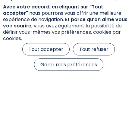
Avec votre accord, en cliquant sur "Tout
accepter"
nous pourrons vous offrir une meilleure
Annexe Précontractuelle SFDR
expérience de navigation.
Et parce qu’on aime vous
voir sourire,
vous avez également la possibilité de
définir vous-mêmes vos préférences, cookies par
cookies.
Tout accepter
Tout refuser
Gérer mes préférences
Informations réglementaires
Réclamations
Données personnelles et cookies
S’inscrire à la newsletter
© 2026 Sienna Gestion, tous droits réservés