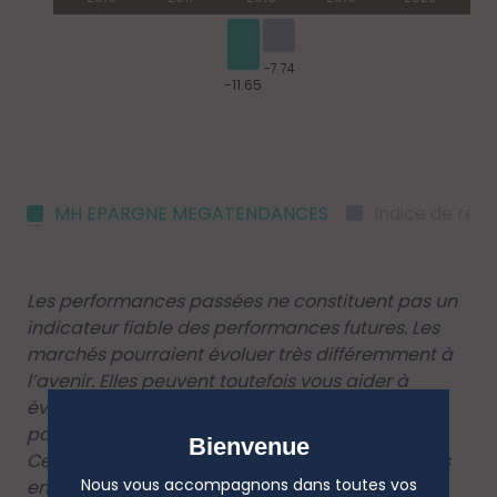
MH EPARGNE MEGATENDANCES
Indice de réf
Les performances passées ne constituent pas un
indicateur fiable des performances futures. Les
marchés pourraient évoluer très différemment à
l’avenir. Elles peuvent toutefois vous aider à
évaluer comment le fonds a été géré dans le
passé.
Bienvenue
Ce diagramme affiche la performance du fonds
Nous vous accompagnons dans toutes vos
en pourcentage de perte ou de gain par an au