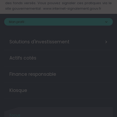
des fonds versés. Vous pouvez signaler ces pratiques via le
site gouvernemental :
www.internet-signalement.gouv.fr
Mon profil :
>
Solutions d'investissement
Actifs cotés
Finance responsable
Kiosque