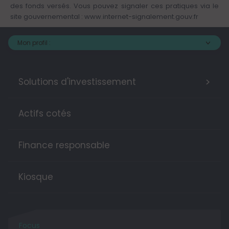
des fonds versés. Vous pouvez signaler ces pratiques via le
site gouvernemental :
www.internet-signalement.gouv.fr
Mon profil :
>
Solutions d'investissement
Actifs cotés
Finance responsable
Kiosque