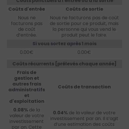
Coûts ponctuels à l'entrée ou à la sortie
Coûts d'entrée
Coûts de sortie
Nous ne
Nous ne facturons pas de coût
facturons pas
de sortie pour ce produit, mais
de coût
la personne qui vous vend le
d’entrée.
produit peut le faire.
Si vous sortez après 1 mois
0.00€
0.00€
Coûts récurrents [prélevés chaque année]
Frais de
gestion et
autres frais
Coûts de transaction
administratifs
et
d'exploitation
0.08%
de la
0.04%
de la valeur de votre
valeur de votre
investissement par an. Il s’agit
investissement
d’une estimation des coûts
par an. Cette