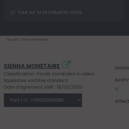
Tout sur la loi Industrie Verte
Accueil
Sienna monetaire
SIENNA MONETAIRE
Horiz
Classification : Fonds monétaire à valeur
Actif 
liquidative variable standard
Date d'agrément AMF : 18/02/2003
€
Affec