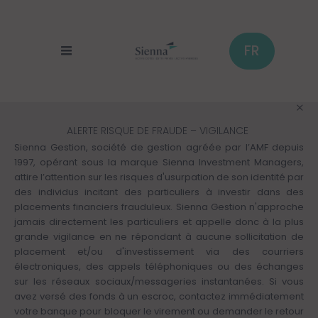
Aller
au
contenu
principal
FR
ALERTE RISQUE DE FRAUDE – VIGILANCE
Sienna Gestion, société de gestion agréée par l’AMF depuis
1997, opérant sous la marque Sienna Investment Managers,
attire l’attention sur les risques d'usurpation de son identité par
des individus incitant des particuliers à investir dans des
placements financiers frauduleux. Sienna Gestion n'approche
jamais directement les particuliers et appelle donc à la plus
grande vigilance en ne répondant à aucune sollicitation de
placement et/ou d'investissement via des courriers
électroniques, des appels téléphoniques ou des échanges
sur les réseaux sociaux/messageries instantanées. Si vous
avez versé des fonds à un escroc, contactez immédiatement
votre banque pour bloquer le virement ou demander le retour