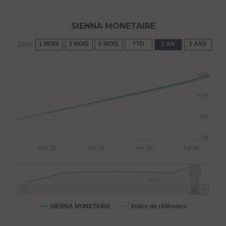
SIENNA MONETAIRE
1 MOIS
3 MOIS
6 MOIS
YTD
1 AN
3 ANS
5 
Zoom
+2%
+1%
0%
-1%
Oct '25
Jan '26
Avr '26
Juil '26
2020
SIENNA MONETAIRE
Indice de référence