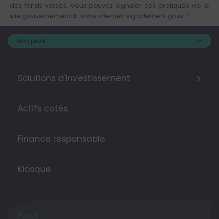
des fonds versés. Vous pouvez signaler ces pratiques via le
site gouvernemental :
www.internet-signalement.gouv.fr
Mon profil :
>
Solutions d'investissement
Actifs cotés
Finance responsable
Kiosque