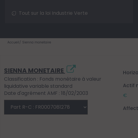
Tout sur la loi Industrie Verte
Accueil
Sienna monetaire
SIENNA MONETAIRE
Horiz
Classification : Fonds monétaire à valeur
Actif 
liquidative variable standard
Date d'agrément AMF : 18/02/2003
€
Affec