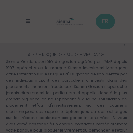
Panneau de gestion des cookies
Aller
au
contenu
principal
FR
ALERTE RISQUE DE FRAUDE – VIGILANCE
Sienna Gestion, société de gestion agréée par l’AMF depuis
1997, opérant sous la marque Sienna Investment Managers,
attire l’attention sur les risques d'usurpation de son identité par
des individus incitant des particuliers à investir dans des
placements financiers frauduleux. Sienna Gestion n'approche
jamais directement les particuliers et appelle donc à la plus
grande vigilance en ne répondant à aucune sollicitation de
placement et/ou d'investissement via des courriers
électroniques, des appels téléphoniques ou des échanges
sur les réseaux sociaux/messageries instantanées. Si vous
avez versé des fonds à un escroc, contactez immédiatement
votre banque pour bloquer le virement ou demander le retour