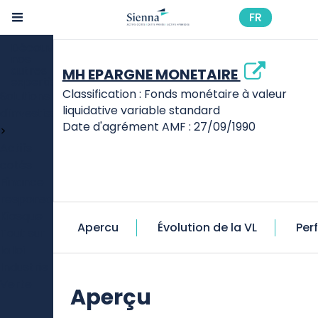
Aller
Mon
Accueil
Mh epargne monetaire
au
FR
profil :
contenu
principal
Découvrir
nos
autres
MH EPARGNE MONETAIRE
expertises
Classification : Fonds monétaire à valeur
Solutions
liquidative variable standard
d'investissement
Date d'agrément AMF : 27/09/1990
>
Actifs
cotés
Finance
responsable
Kiosque
Apercu
Évolution de la VL
Per
Tout sur
la loi
Industrie
Verte
Aperçu