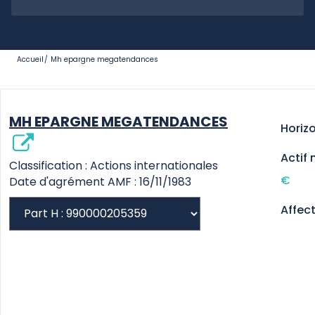
Accueil
Mh epargne megatendances
MH EPARGNE MEGATENDANCES
Horiz
Actif 
Classification : Actions internationales
€
Date d'agrément AMF : 16/11/1983
Affec