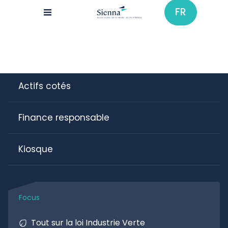
Aller
FR
au
Mon profil :
contenu
principal
>
Solutions d'investissement
Actifs cotés
Finance responsable
Kiosque
Tout sur la loi Industrie Verte