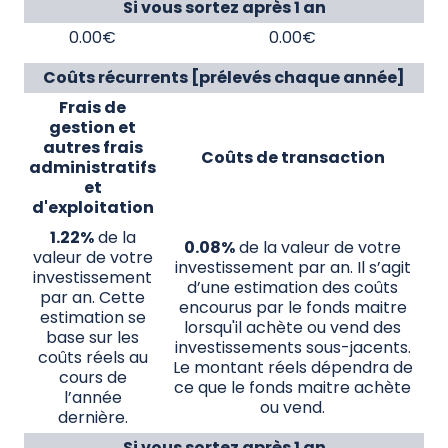
Si vous sortez après 1 an
0.00€
0.00€
Coûts récurrents [prélevés chaque année]
Frais de
gestion et
autres frais
Coûts de transaction
administratifs
et
d'exploitation
1.22%
de la
0.08%
de la valeur de votre
valeur de votre
investissement par an. Il s’agit
investissement
d’une estimation des coûts
par an. Cette
encourus par le fonds maitre
estimation se
lorsqu'il achète ou vend des
base sur les
investissements sous-jacents.
coûts réels au
Le montant réels dépendra de
cours de
ce que le fonds maitre achète
l’année
ou vend.
dernière.
Si vous sortez après 1 an