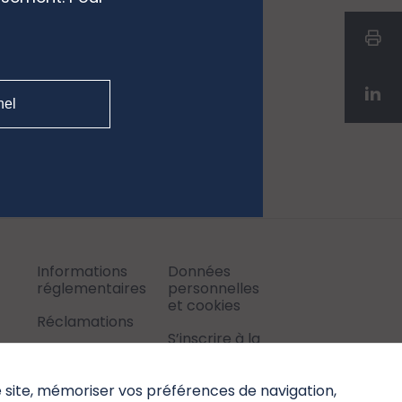
g for. You
e page:
nel
Informations
Données
réglementaires
personnelles
et cookies
Réclamations
S’inscrire à la
newsletter
e site, mémoriser vos préférences de navigation,