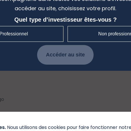
accéder au site, choisissez votre profil.
We can't find the page you are lookin
may find what you need on the hom
Quel type d’investisseur êtes-vous ?
Professionnel
Non profession
Back to home
Accéder au site
es.
Nous utilisons des cookies pour faire fonctionner notr