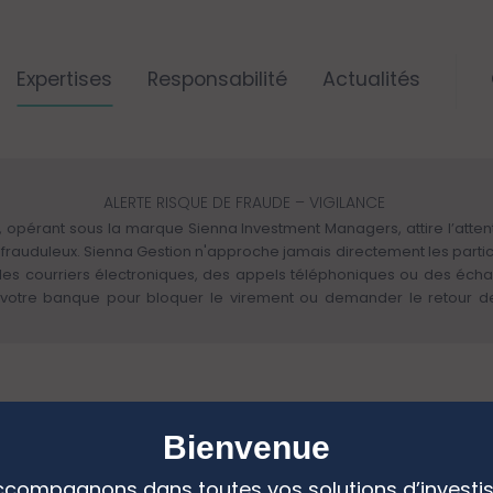
Expertises
Responsabilité
Actualités
ALERTE RISQUE DE FRAUDE – VIGILANCE
 opérant sous la marque Sienna Investment Managers, attire l’attenti
rs frauduleux. Sienna Gestion n'approche jamais directement les parti
 des courriers électroniques, des appels téléphoniques ou des éch
otre banque pour bloquer le virement ou demander le retour des 
Whoops!
Bienvenue
compagnons dans toutes vos solutions d’investi