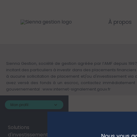
Panneau de gestion des cookies
Aller
au
contenu
principal
À propos
Sienna Gestion, société de gestion agréée par l’AMF depuis 1997,
incitant des particuliers à investir dans des placements financie
à aucune sollicitation de placement et/ou d'investissement via
avez versé des fonds à un escroc, contactez immédiatement v
gouvernemental :
www.internet-signalement.gouv.fr
Mon profil :
Solutions
>
d'investissement
Nous vous ac