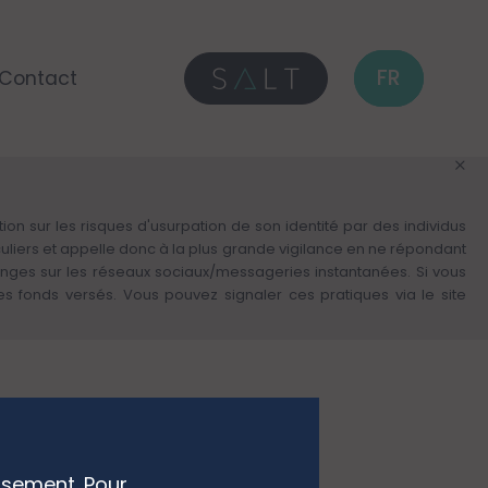
FR
FR
Contact
on sur les risques d'usurpation de son identité par des individus
culiers et appelle donc à la plus grande vigilance en ne répondant
anges sur les réseaux sociaux/messageries instantanées. Si vous
fonds versés. Vous pouvez signaler ces pratiques via le site
ssement. Pour