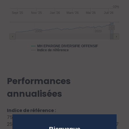
-10%
Sept '25
Nov '25
Jan '26
Mars '26
Mai '26
Juil '26
2000
2020
MH EPARGNE DIVERSIFIE OFFENSIF
Indice de référence
Performances
annualisées
Indice de référence :
75% MSCI EMU NR EUR (Actions internationales)
25% Bloomberg Euro-Aggregate: Treasury -- 5-7