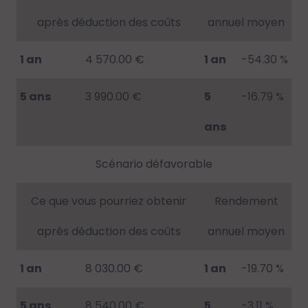
après déduction des coûts
annuel moyen
1 an
4 570.00 €
1 an
-54.30 %
5 ans
3 990.00 €
5
-16.79 %
ans
Scénario défavorable
Ce que vous pourriez obtenir
Rendement
après déduction des coûts
annuel moyen
1 an
8 030.00 €
1 an
-19.70 %
5 ans
8 540.00 €
5
-3.11 %