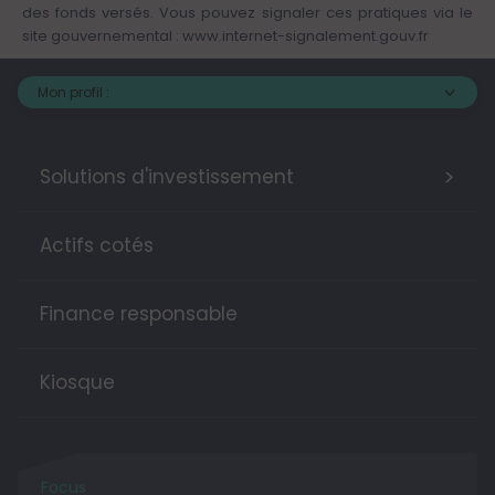
des fonds versés. Vous pouvez signaler ces pratiques via le
site gouvernemental :
www.internet-signalement.gouv.fr
Mon profil :
>
Solutions d'investissement
Actifs cotés
Finance responsable
Kiosque