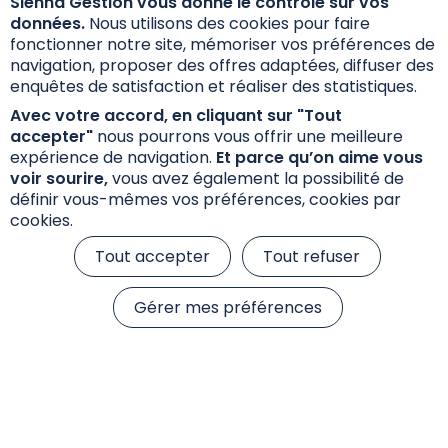
Sienna Gestion vous donne le contrôle sur vos
Les investisseurs qui envisagent de souscrire
données.
Nous utilisons des cookies pour faire
doivent préalablement lire attentivement le
fonctionner notre site, mémoriser vos préférences de
prospectus mentionnant les caractéristiques, les
navigation, proposer des offres adaptées, diffuser des
risques et les frais. Le prospectus, le DIC PRIIPs et
enquêtes de satisfaction et réaliser des statistiques.
les fiches fonds sont disponibles ci-dessous.
Avec votre accord, en cliquant sur "Tout
accepter"
nous pourrons vous offrir une meilleure
expérience de navigation.
Et parce qu’on aime vous
voir sourire,
vous avez également la possibilité de
Documents d'information
définir vous-mêmes vos préférences, cookies par
cookies.
Fiche Reporting
Tout accepter
Tout refuser
Gérer mes préférences
Lettre d’information aux porteurs de parts
Documents réglementaires
Document d'information clé