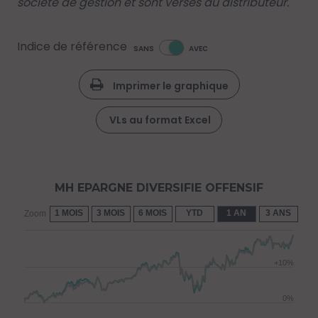
société de gestion et sont versés au distributeur.
Indice de référence
SANS
AVEC
Imprimer le graphique
VLs au format Excel
MH EPARGNE DIVERSIFIE OFFENSIF
1 MOIS
3 MOIS
6 MOIS
YTD
1 AN
3 ANS
5 
Zoom
+10%
0%