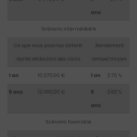
ans
Scénario intermédiaire
Ce que vous pourriez obtenir
Rendement
après déduction des coûts
annuel moyen
1 an
10 270.00 €
1 an
2.70 %
5 ans
12 060.00 €
5
3.82 %
ans
Scénario favorable