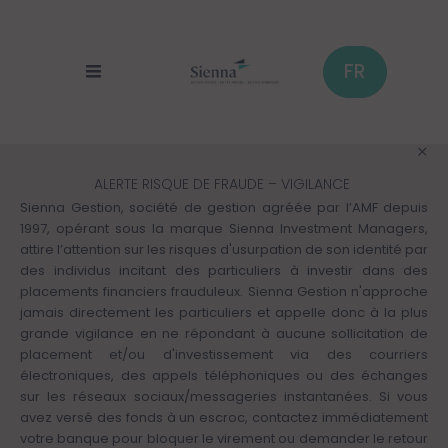
Panneau de gestion des cookies
Aller
au
contenu
principal
FR
ALERTE RISQUE DE FRAUDE – VIGILANCE
Sienna Gestion, société de gestion agréée par l’AMF depuis
1997, opérant sous la marque Sienna Investment Managers,
attire l’attention sur les risques d'usurpation de son identité par
des individus incitant des particuliers à investir dans des
placements financiers frauduleux. Sienna Gestion n'approche
jamais directement les particuliers et appelle donc à la plus
grande vigilance en ne répondant à aucune sollicitation de
placement et/ou d'investissement via des courriers
électroniques, des appels téléphoniques ou des échanges
sur les réseaux sociaux/messageries instantanées. Si vous
avez versé des fonds à un escroc, contactez immédiatement
votre banque pour bloquer le virement ou demander le retour