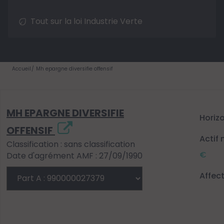
Tout sur la loi Industrie Verte
Accueil
Mh epargne diversifie offensif
MH EPARGNE DIVERSIFIE
Horiz
OFFENSIF
Actif 
Classification : sans classification
€
Date d'agrément AMF : 27/09/1990
Affec