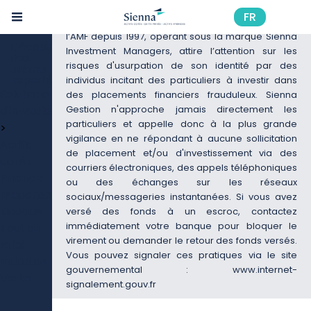
Aller
ALERTE RISQUE DE FRAUDE – VIGILANCE
Mon
au
FR
Sienna Gestion, société de gestion agréée par
profil :
contenu
l’AMF depuis 1997, opérant sous la marque Sienna
principal
Découvrir
Investment Managers, attire l’attention sur les
nos
risques d'usurpation de son identité par des
autres
expertises
individus incitant des particuliers à investir dans
Solutions
des placements financiers frauduleux. Sienna
d'investissement
Gestion n'approche jamais directement les
particuliers et appelle donc à la plus grande
>
vigilance en ne répondant à aucune sollicitation
Actifs
de placement et/ou d'investissement via des
cotés
courriers électroniques, des appels téléphoniques
Finance
ou des échanges sur les réseaux
responsable
sociaux/messageries instantanées. Si vous avez
Kiosque
versé des fonds à un escroc, contactez
immédiatement votre banque pour bloquer le
Tout sur
virement ou demander le retour des fonds versés.
la loi
Vous pouvez signaler ces pratiques via le site
Industrie
gouvernemental :
www.internet-
Verte
signalement.gouv.fr