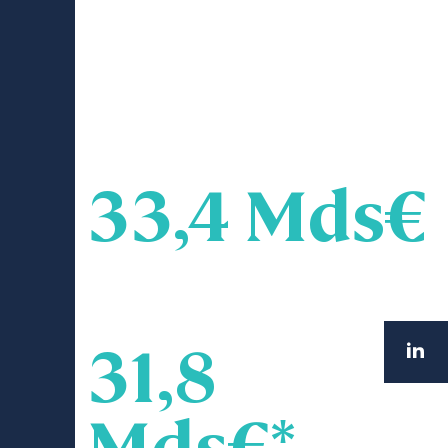
Depuis plus d’un demi-
siècle, nous sommes au
cœur de la gestion de
long terme
Encours global - Gestion cotée
33,4 Mds€
Gestion ISR
31,8
Mds€*