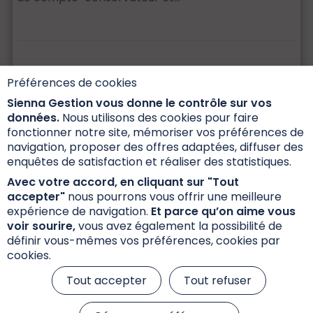
Préférences de cookies
Sienna Gestion vous donne le contrôle sur vos
données.
Nous utilisons des cookies pour faire
fonctionner notre site, mémoriser vos préférences de
navigation, proposer des offres adaptées, diffuser des
Informations réglementaires
enquêtes de satisfaction et réaliser des statistiques.
Réclamations
Avec votre accord, en cliquant sur "Tout
accepter"
nous pourrons vous offrir une meilleure
Données personnelles et cookies
expérience de navigation.
Et parce qu’on aime vous
S’inscrire à la newsletter
voir sourire,
vous avez également la possibilité de
définir vous-mêmes vos préférences, cookies par
cookies.
Tout accepter
Tout refuser
© 2026 Sienna Gestion, tous droits réservés
Mentions