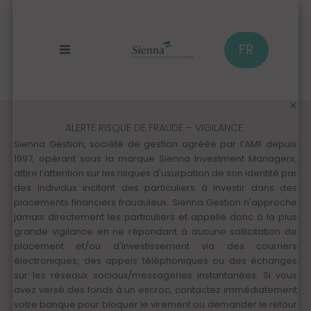
Panneau de gestion des cookies
Aller
au
contenu
principal
FR
ALERTE RISQUE DE FRAUDE – VIGILANCE
Sienna Gestion, société de gestion agréée par l’AMF depuis
1997, opérant sous la marque Sienna Investment Managers,
attire l’attention sur les risques d'usurpation de son identité par
des individus incitant des particuliers à investir dans des
placements financiers frauduleux. Sienna Gestion n'approche
jamais directement les particuliers et appelle donc à la plus
grande vigilance en ne répondant à aucune sollicitation de
placement et/ou d'investissement via des courriers
électroniques, des appels téléphoniques ou des échanges
sur les réseaux sociaux/messageries instantanées. Si vous
avez versé des fonds à un escroc, contactez immédiatement
votre banque pour bloquer le virement ou demander le retour