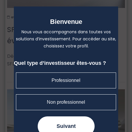
avril 28, 2026
Bienvenue
SFDR : Comprendre les
Nous vous accompagnons dans toutes vos
solutions d’investissement. Pour accéder au site,
évolutions en cours
choisissez votre profil.
Découvrez les principales évolutions du cadre
Quel type d’investisseur êtes-vous ?
SFDR et les éléments essentiels à maîtriser.
Professionnel
Non professionnel
Suivant