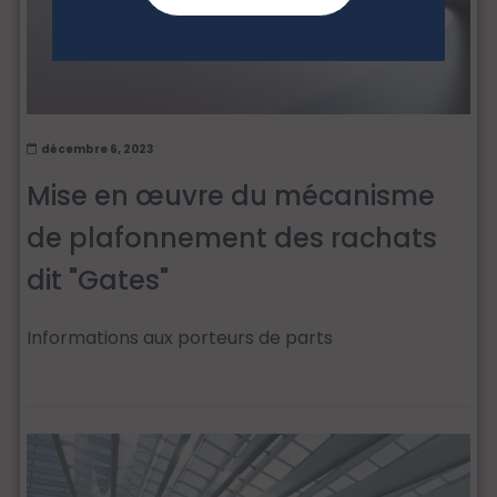
décembre 6, 2023
Mise en œuvre du mécanisme
de plafonnement des rachats
dit "Gates"
Informations aux porteurs de parts