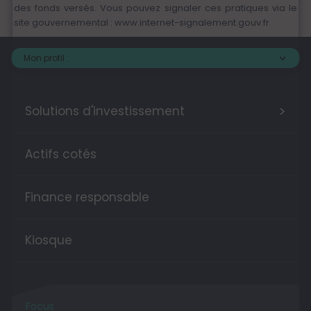
des fonds versés. Vous pouvez signaler ces pratiques via le
site gouvernemental :
www.internet-signalement.gouv.fr
Mon profil :
>
Solutions d'investissement
Actifs cotés
Finance responsable
Kiosque