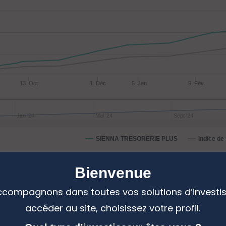
13. Oct
1. Déc
5. Jan
9. Fév
Jan '24
Mai '24
Sept '24
SIENNA TRESORERIE PLUS
Indice de
Bienvenue
ces annualisées
compagnons dans toutes vos solutions d’investi
accéder au site, choisissez votre profil.
 :