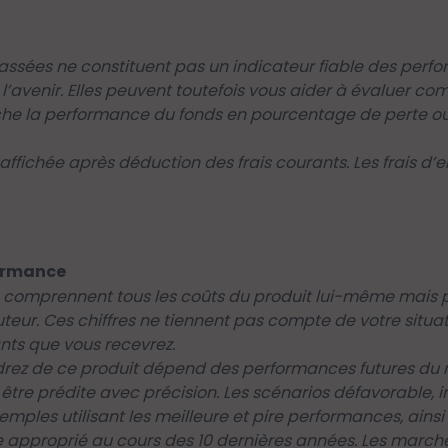
ssées ne constituent pas un indicateur fiable des perfo
l’avenir. Elles peuvent toutefois vous aider à évaluer co
e la performance du fonds en pourcentage de perte ou 
ffichée après déduction des frais courants. Les frais d’en
ormance
és comprennent tous les coûts du produit lui-même mais p
buteur. Ces chiffres ne tiennent pas compte de votre situa
ants que vous recevrez.
rez de ce produit dépend des performances futures du m
 être prédite avec précision. Les scénarios défavorable, 
emples utilisant les meilleure et pire performances, ai
ce approprié au cours des 10 dernières années. Les march