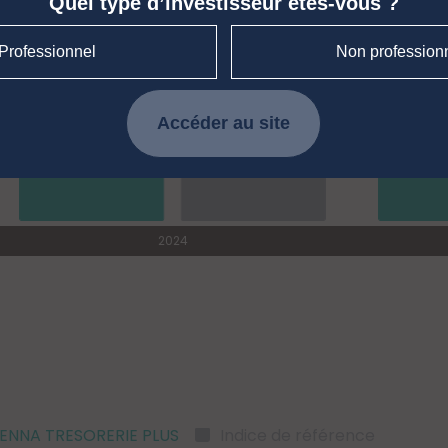
Quel type d’investisseur êtes-vous ?
-term Rate Capitalisé (Monétaires)
Professionnel
Non profession
Accéder au site
IENNA TRESORERIE PLUS
Indice de référence