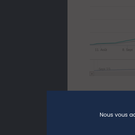
11. Août
8. Sept
Ma…
Sept '23
Performan
Nous vous ac
Indice de référence