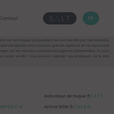
FR
Contact
on sur les risques d'usurpation de son identité par des individus
culiers et appelle donc à la plus grande vigilance en ne répondant
anges sur les réseaux sociaux/messageries instantanées. Si vous
fonds versés. Vous pouvez signaler ces pratiques via le site
Indicateur de risque
| 2 / 7
 495 513.17 €
Article SFDR
| Art.6