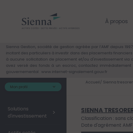
Cookies management panel
Skip
to
main
content
À propos
Sienna Gestion, société de gestion agréée par l’AMF depuis 1997,
incitant des particuliers à investir dans des placements financie
à aucune sollicitation de placement et/ou d'investissement via
avez versé des fonds à un escroc, contactez immédiatement v
gouvernemental :
www.internet-signalement.gouv.fr
Accueil
Sienna tresorer
Mon profil :
Solutions
SIENNA TRESORER
>
d'investissement
Classification : sans cl
Date d'agrément AMF :
Actifs cotés