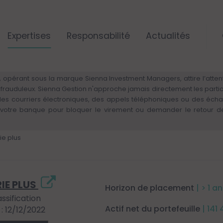
Expertises
Responsabilité
Actualités
ALERTE RISQUE DE FRAUDE – VIGILANCE
 opérant sous la marque Sienna Investment Managers, attire l’attenti
rs frauduleux. Sienna Gestion n'approche jamais directement les parti
 des courriers électroniques, des appels téléphoniques ou des éch
otre banque pour bloquer le virement ou demander le retour des 
ie plus
IE PLUS
Horizon de placement
| > 1 an
assification
Actif net du portefeuille
| 141
 12/12/2022