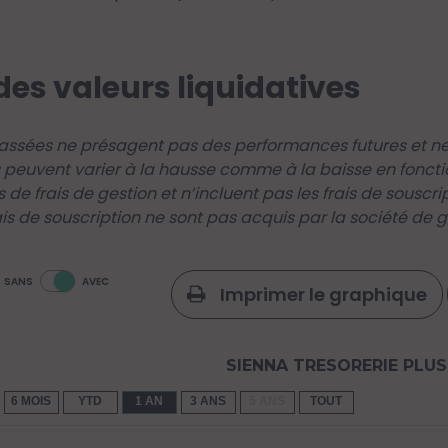
des valeurs liquidatives
ssées ne présagent pas des performances futures et ne 
 peuvent varier à la hausse comme à la baisse en foncti
s de frais de gestion et n’incluent pas les frais de souscr
ais de souscription ne sont pas acquis par la société de ge
SANS
AVEC
Imprimer le graphique
SIENNA TRESORERIE PLUS
6 MOIS
YTD
1 AN
3 ANS
5 ANS
TOUT