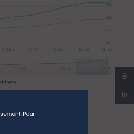
+3%
+2%
+1%
0%
30. Mars
13. Avr
1. Juin
13. Juil
27. Juil
Jan '25
Mai '25
Mai '26
 référence
ssement. Pour