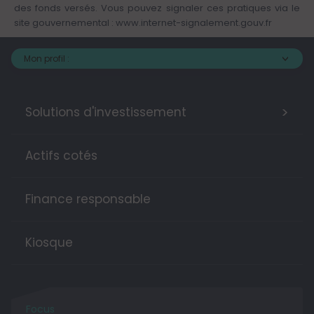
des fonds versés. Vous pouvez signaler ces pratiques via le
site gouvernemental :
www.internet-signalement.gouv.fr
Mon profil :
>
Solutions d'investissement
Actifs cotés
Finance responsable
Kiosque