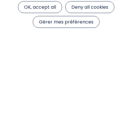
OK, accept all
Deny all cookies
Gérer mes préférences
Participation à Patrimonia
2026
Nous participons à l'évènement Patrimonia, la
Convention phare des professionnels du
patrimoine les 30 septembre et le 1er octobre
2026.
Lire l'article