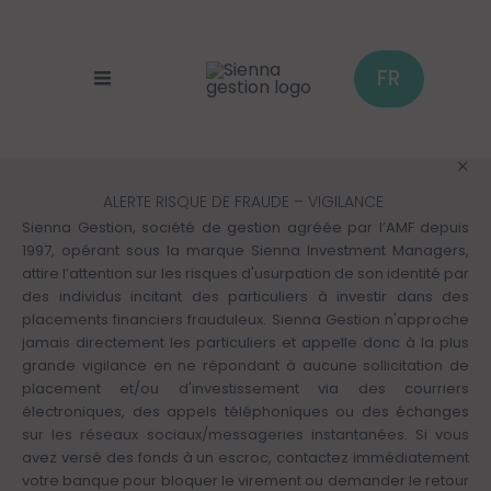
Cookies management panel
Skip
to
main
content
FR
ALERTE RISQUE DE FRAUDE – VIGILANCE
Sienna Gestion, société de gestion agréée par l’AMF depuis
1997, opérant sous la marque Sienna Investment Managers,
attire l’attention sur les risques d'usurpation de son identité par
des individus incitant des particuliers à investir dans des
placements financiers frauduleux. Sienna Gestion n'approche
jamais directement les particuliers et appelle donc à la plus
grande vigilance en ne répondant à aucune sollicitation de
placement et/ou d'investissement via des courriers
électroniques, des appels téléphoniques ou des échanges
sur les réseaux sociaux/messageries instantanées. Si vous
avez versé des fonds à un escroc, contactez immédiatement
votre banque pour bloquer le virement ou demander le retour