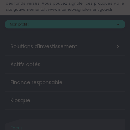
des fonds versés. Vous pouvez signaler ces pratiques via le
site gouvernemental :
www.internet-signalement.gouv.fr
Mon profil :
>
Solutions d'investissement
Actifs cotés
Finance responsable
Kiosque