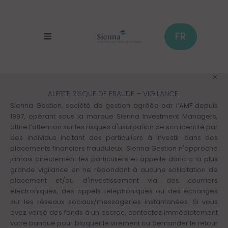
Cookies management panel
Skip
to
main
content
FR
ALERTE RISQUE DE FRAUDE – VIGILANCE
Sienna Gestion, société de gestion agréée par l’AMF depuis
1997, opérant sous la marque Sienna Investment Managers,
attire l’attention sur les risques d'usurpation de son identité par
des individus incitant des particuliers à investir dans des
placements financiers frauduleux. Sienna Gestion n'approche
jamais directement les particuliers et appelle donc à la plus
grande vigilance en ne répondant à aucune sollicitation de
placement et/ou d'investissement via des courriers
électroniques, des appels téléphoniques ou des échanges
sur les réseaux sociaux/messageries instantanées. Si vous
avez versé des fonds à un escroc, contactez immédiatement
votre banque pour bloquer le virement ou demander le retour