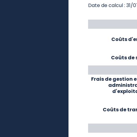
Date de calcul : 31/
Coûts d'e
Coûts de 
Frais de gestion e
administra
d'exploit
Coûts de tra