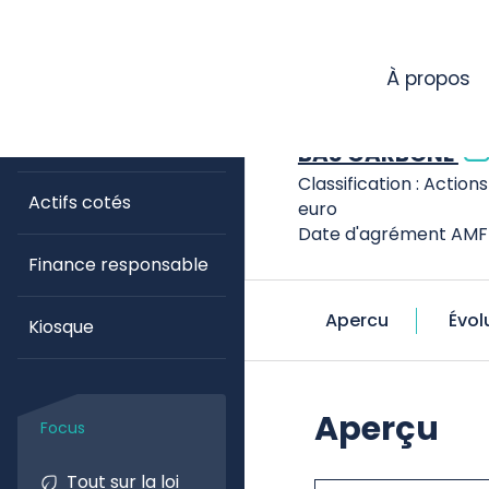
Skip
Accueil
Mh epargne ac
to
Mon profil :
main
content
À propos
MH EPARGNE ACT
Solutions
>
d'investissement
BAS CARBONE
Classification : Action
Actifs cotés
euro
Date d'agrément AMF 
Finance responsable
Apercu
Évol
Kiosque
Aperçu
Tout sur la loi