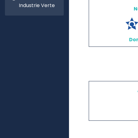
Industrie Verte
N
Don