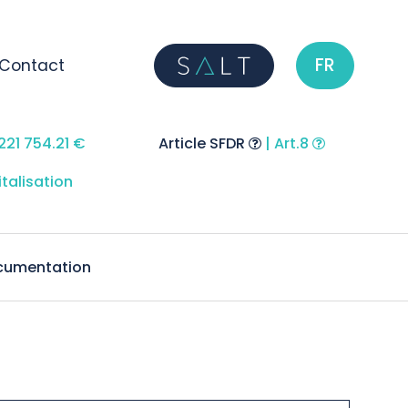
FR
Contact
ns
Indicateur de risque
| 4 / 7
 221 754.21 €
Article SFDR
| Art.8
italisation
cumentation