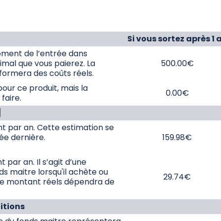
Si vous sortez après 1 
ment de l’entrée dans
ximal que vous paierez. La
500.00€
nformera des coûts réels.
our ce produit, mais la
0.00€
faire.
]
nt par an. Cette estimation se
ée dernière.
159.98€
 par an. Il s’agit d’une
s maitre lorsqu'il achète ou
29.74€
Le montant réels dépendra de
itions