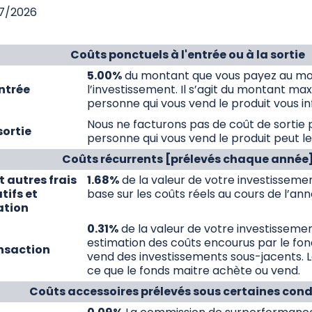
07/2026
Coûts ponctuels à l'entrée ou à la sortie
5.00%
du montant que vous payez au mo
ntrée
l’investissement. Il s’agit du montant ma
personne qui vous vend le produit vous i
Nous ne facturons pas de coût de sortie p
sortie
personne qui vous vend le produit peut le 
Coûts récurrents [prélevés chaque année
t autres frais
1.68%
de la valeur de votre investisseme
tifs et
base sur les coûts réels au cours de l’ann
ation
0.31%
de la valeur de votre investissement
estimation des coûts encourus par le fond
nsaction
vend des investissements sous-jacents. 
ce que le fonds maitre achète ou vend.
Coûts accessoires prélevés sous certaines cond