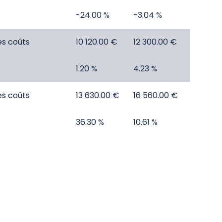
-24.00 %
-3.04 %
es coûts
10 120.00 €
12 300.00 €
1.20 %
4.23 %
es coûts
13 630.00 €
16 560.00 €
36.30 %
10.61 %