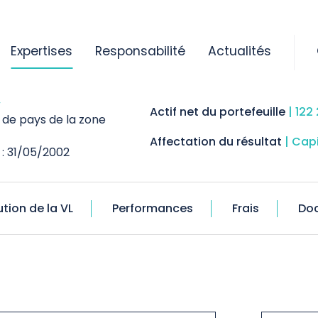
tions euro bas carbone
Expertises
Responsabilité
Actualités
IONS EURO
Horizon de placement
| > 5 a
Actif net du portefeuille
| 122
s de pays de la zone
Affectation du résultat
| Cap
: 31/05/2002
ution de la VL
Performances
Frais
Do