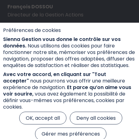
François DOSSOU
Directeur de la Gestion Actions
Préférences de cookies
Sienna Gestion vous donne le contrôle sur vos
données.
Nous utilisons des cookies pour faire
Dernières actualités
fonctionner notre site, mémoriser vos préférences de
navigation, proposer des offres adaptées, diffuser des
enquêtes de satisfaction et réaliser des statistiques.
Le Climat, un enjeu de taille
Avec votre accord, en cliquant sur "Tout
La thématique Climat est au cœur de nos
accepter"
nous pourrons vous offrir une meilleure
expérience de navigation.
Et parce qu’on aime vous
préoccupations, nous proposons une expertise
voir sourire,
vous avez également la possibilité de
dédiée.
définir vous-mêmes vos préférences, cookies par
cookies.
Lire l'article
OK, accept all
Deny all cookies
Gérer mes préférences