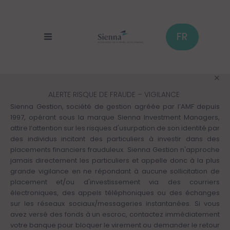
Cookies management panel
Skip
to
main
content
FR
ALERTE RISQUE DE FRAUDE – VIGILANCE
Sienna Gestion, société de gestion agréée par l’AMF depuis
1997, opérant sous la marque Sienna Investment Managers,
attire l’attention sur les risques d'usurpation de son identité par
des individus incitant des particuliers à investir dans des
placements financiers frauduleux. Sienna Gestion n'approche
jamais directement les particuliers et appelle donc à la plus
grande vigilance en ne répondant à aucune sollicitation de
placement et/ou d'investissement via des courriers
électroniques, des appels téléphoniques ou des échanges
sur les réseaux sociaux/messageries instantanées. Si vous
avez versé des fonds à un escroc, contactez immédiatement
votre banque pour bloquer le virement ou demander le retour