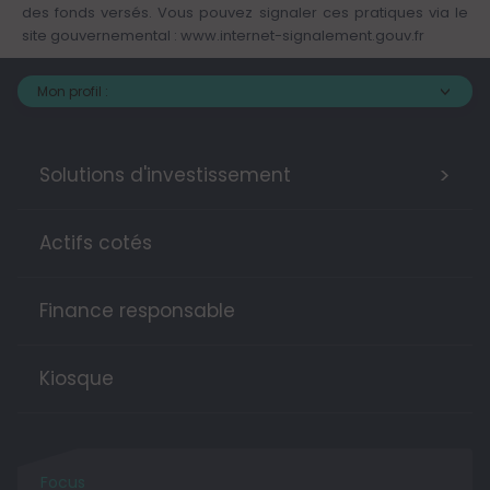
des fonds versés. Vous pouvez signaler ces pratiques via le
site gouvernemental :
www.internet-signalement.gouv.fr
Mon profil :
>
Solutions d'investissement
Actifs cotés
Finance responsable
Kiosque