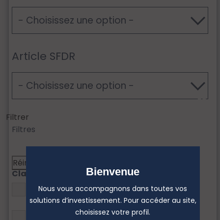
Article SFDR
Filtrer
Filtres
Fermer
Bienvenue
Classe d’actifs
Nous vous accompagnons dans toutes vos
Actions
solutions d’investissement. Pour accéder au site,
choisissez votre profil.
Monétaire