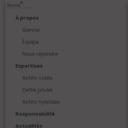
Aller
au
contenu
principal
À propos
Sienna
Équipe
Nous rejoindre
Expertises
Actifs cotés
Dette privée
Actifs hybrides
Responsabilité
Actualités