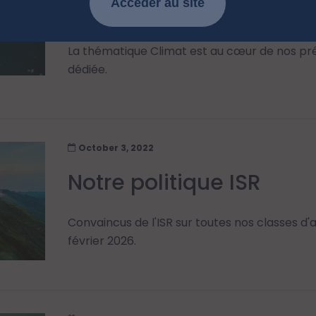
Accéder au site
Le climat, un enjeu de t
La thématique Climat est au cœur de nos pr
dédiée.
October 3, 2022
Notre politique ISR
Convaincus de l'ISR sur toutes nos classes d'a
février 2026.