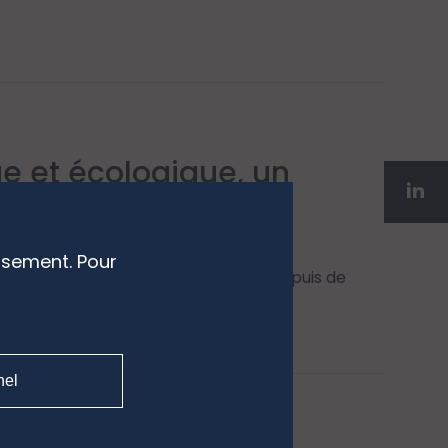
ue et écologique, un
ssement. Pour
en bonds", notre expertise reconnue depuis de
nel