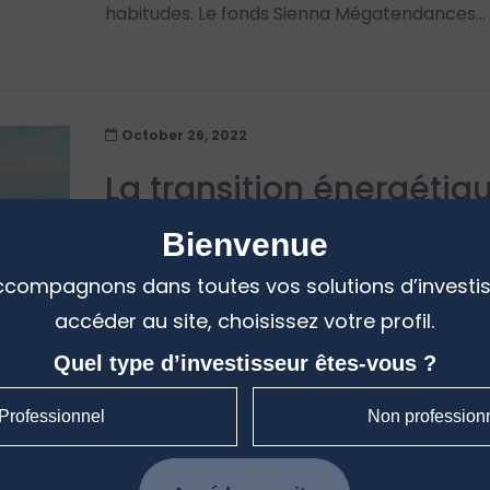
habitudes. Le fonds Sienna Mégatendances...
October 26, 2022
La transition énergétiq
thème porteur de sens
Bienvenue
compagnons dans toutes vos solutions d’investi
A travers les obligations vertes, ou les "gre
accéder au site, choisissez votre profil.
nombreuse années nous confère des...
Quel type d’investisseur êtes-vous ?
Professionnel
Non profession
October 26, 2022