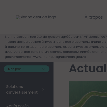
Cookies management panel
Skip
to
main
content
À propos
Sienna Gestion, société de gestion agréée par l’AMF depuis 1997,
incitant des particuliers à investir dans des placements financie
à aucune sollicitation de placement et/ou d'investissement via
avez versé des fonds à un escroc, contactez immédiatement v
gouvernemental :
www.internet-signalement.gouv.fr
Actual
Mon profil :
Solutions
>
d'investissement
Actifs cotés