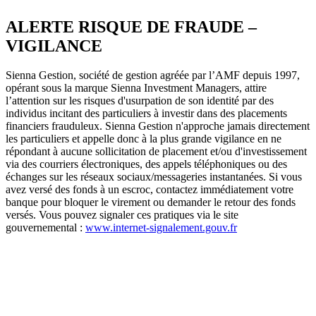
Par thématiques
ALERTE RISQUE DE FRAUDE –
Environnement
VIGILANCE
Social et/ou Solidaire
Sienna Gestion, société de gestion agréée par l’AMF depuis 1997,
Hybride
opérant sous la marque Sienna Investment Managers, attire
l’attention sur les risques d'usurpation de son identité par des
Souveraineté
individus incitant des particuliers à investir dans des placements
financiers frauduleux. Sienna Gestion n'approche jamais directement
les particuliers et appelle donc à la plus grande vigilance en ne
répondant à aucune sollicitation de placement et/ou d'investissement
via des courriers électroniques, des appels téléphoniques ou des
échanges sur les réseaux sociaux/messageries instantanées. Si vous
avez versé des fonds à un escroc, contactez immédiatement votre
banque pour bloquer le virement ou demander le retour des fonds
versés. Vous pouvez signaler ces pratiques via le site
gouvernemental :
www.internet-signalement.gouv.fr