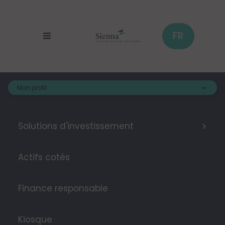
Panneau de gestion des cookies
Aller
au
contenu
principal
FR
Mon profil :
>
Solutions d'investissement
Actifs cotés
Finance responsable
Kiosque